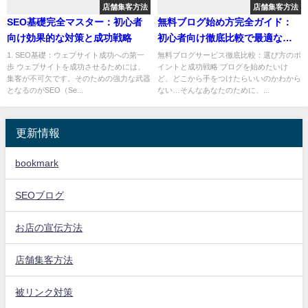
店舗集客方法
店舗集客方法
SEO基礎完全マスター：初心者
無料ブログ始め方完全ガイド：
向け効果的な対策と成功戦略
初心者向け徹底比較で最適なサ
ービスを見つけよう！
1. SEO基礎：ウェブサイト成功への第一
無料ブログサービス徹底比較：選び方のポ
歩 ウェブサイトを成功させるためには、
イントと成功戦略 ブログを始めたいけ
集客が不可欠です。そのための強力な武器
ど、どこから手をつけたらいいのかわから
となるのがSEO（Se...
ない…そんなあなたのために、...
更新情報
bookmark
SEOブログ
お店の宣伝方法
店舗集客方法
被リンク対策