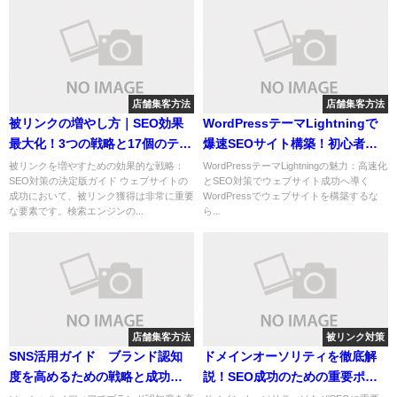
店舗集客方法
店舗集客方法
被リンクの増やし方｜SEO効果
WordPressテーマLightningで
最大化！3つの戦略と17個のテク
爆速SEOサイト構築！初心者向
ニック
け完全ガイド
被リンクを増やすための効果的な戦略：
WordPressテーマLightningの魅力：高速化
SEO対策の決定版ガイド ウェブサイトの
とSEO対策でウェブサイト成功へ導く
成功において、被リンク獲得は非常に重要
WordPressでウェブサイトを構築するな
な要素です。検索エンジンの...
ら...
店舗集客方法
被リンク対策
SNS活用ガイド ブランド認知
ドメインオーソリティを徹底解
度を高めるための戦略と成功の
説！SEO成功のための重要ポイ
秘訣
ントと向上手法