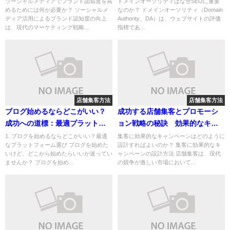
ソーシャルメディアでブランド認知度を高
ドメインオーソリティはなぜSEOに重要
めるためには何が必要か？ ソーシャルメ
なのか？ ドメインオーソリティ（Domain
ディア活用によるブランド認知度の向上
Authority、DA）は、ウェブサイトの評価
は、現代のマーケティング戦略...
指標であ...
店舗集客方法
店舗集客方法
ブログ始めるならどこがいい？
成功する店舗集客とプロモーシ
成功への道標：最適プラットフ
ョン戦略の秘訣 効果的なキャ
ォーム＆収益化戦略
ンペーンから地域密着型アプロ
1. ブログを始めるならどこがいい？最適
集客に効果的なキャンペーンはどのように
なプラットフォーム選び ブログを始めた
設計すればよいのか？ 集客に効果的なキ
ーチまで
いけど、どこから始めたらいいか迷ってい
ャンペーンの設計方法 店舗集客は、現代
ませんか？ ブログを始め...
の競争が激しい市場において...