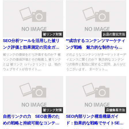
被リンク対策
お店の宣伝方法
SEO分析ツールを活用した被リ
**成功するコンテンツマーケティ
ンク評価と効果測定の完全ガイ
ング戦略 魅力的な制作から効
ド
果的な配信まで**
被リンクの価値をどう評価するのか？ 被
どのようなコンテンツがターゲットオーデ
リンクの価値評価とその根拠 1. 被リンク
ィエンスに響くのか？ 魅力的なコンテン
とは 被リンク（バックリンク）は、他の
ツの制作と配信に関するご質問、ありがと
ウェブサイトが自サイト...
うございます。 ターゲット...
被リンク対策
店舗集客方法
自然リンクの力 SEO改善のた
SEO内部リンク構造構築ガイ
めの戦略と持続可能なコンテン
ド：効果的な戦略でサイトSEO