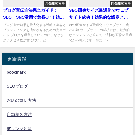
店舗集客方法
店舗集客方法
ブログ宣伝方法完全ガイド：
SEO画像サイズ最適化でウェブ
SEO・SNS活用で集客UP！効果
サイト成功！効果的な設定と調
測定で成功へ
整方法
ブログ宣伝効果を最大化する戦略：集客と
SEO画像サイズ最適化：ウェブサイト成
ブランディングを成功させるための完全ガ
功の鍵 ウェブサイトの成功には、魅力的
イド ブログを運営しているのに、なかな
なコンテンツと並んで、適切な画像の最適
かアクセス数が増えない、と...
化が不可欠です。特に、SE...
更新情報
bookmark
SEOブログ
お店の宣伝方法
店舗集客方法
被リンク対策