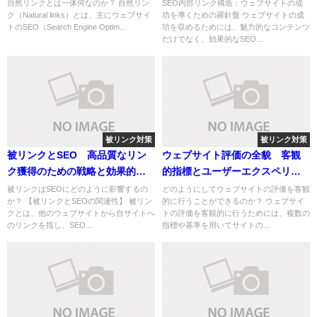
ツ作り
を劇的に改善
自然リンクとは一体何なのか？ 自然リン
SEO内部リンク構造：ウェブサイトの成
ク（Natural links）とは、主にウェブサイ
功を導くための羅針盤 ウェブサイトの成
トのSEO（Search Engine Optim...
功を収めるためには、魅力的なコンテンツ
だけでなく、効果的なSEO...
被リンク対策
被リンク対策
被リンクとSEO 高品質なリン
ウェブサイト評価の全貌 客観
ク獲得のための戦略と効果的な
的指標とユーザーエクスペリエ
アプローチ
ンスの重要性
被リンクはSEOにどのように影響するの
どのようにしてウェブサイトの評価を客観
か？ 【被リンクとSEOの関連性】 被リン
的に行うことができるのか？ ウェブサイ
クとは、他のウェブサイトから自サイトへ
トの評価を客観的に行うためには、複数の
のリンクを指し、SEO...
指標や基準を用いてサイトの...