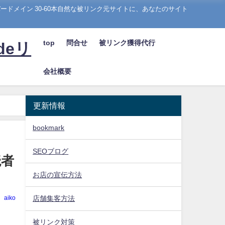
ドメイン 30-60本自然な被リンク元サイトに、あなたのサイト
top
問合せ
被リンク獲得代行
deリ
会社概要
更新情報
bookmark
SEOブログ
読者
お店の宣伝方法
aiko
店舗集客方法
被リンク対策