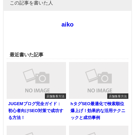
この記事を書いた人
aiko
最近書いた記事
店舗集客方法
店舗集客方法
JUGEMブログ完全ガイド：
hタグSEO最適化で検索順位
初心者向けSEO対策で成功す
爆上げ！効果的な活用テクニ
る方法！
ックと成功事例