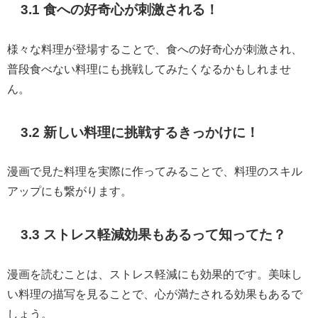
3.1 食への好奇心が刺激される！
様々な料理が登場することで、食への好奇心が刺激され、
普段食べない料理にも挑戦してみたくなるかもしれませ
ん。
3.2 新しい料理に挑戦するきっかけに！
漫画で見た料理を実際に作ってみることで、料理のスキル
アップにも繋がります。
3.3 ストレス軽減効果もあるって知ってた？
漫画を読むことは、ストレス軽減にも効果的です。美味し
い料理の描写を見ることで、心が満たされる効果もあるで
しょう。