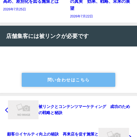
高め、差別化を図る施策とは
の真実 効果、戦略、未来の展
望
2026年7月25日
2026年7月22日
店舗集客には被リンクが必要です
問い合わせはこちら
被リンクとコンテンツマーケティング 成功のため
の戦略と秘訣
顧客ロイヤルティ向上の秘訣 再来店を促す施策と