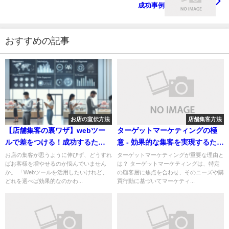
成功事例
おすすめの記事
お店の宣伝方法
店舗集客方法
【店舗集客の裏ワザ】webツー
ターゲットマーケティングの極
ルで差をつける！成功するため
意 - 効果的な集客を実現するため
の秘訣
の顧客層設定法
お店の集客が思うように伸びず、どうすれ
ターゲットマーケティングが重要な理由と
ばお客様を増やせるのか悩んでいません
は？ ターゲットマーケティングは、特定
か。 「Webツールを活用したいけれど、
の顧客層に焦点を合わせ、そのニーズや購
どれを選べば効果的なのかわ...
買行動に基づいてマーケティ...