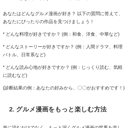
あなたはどんなグルメ漫画が好き？ 以下の質問に答えて、
あなたにぴったりの作品を見つけましょう！
* どんな料理が好きですか？ (例：和食、洋食、中華など)
* どんなストーリーが好きですか？ (例：人間ドラマ、料理
バトル、日常系など)
* どんな読み心地が好きですか？ (例：じっくり読む、気軽
に読むなど)
(診断結果の例：あなたの好みから、〇〇がおすすめです！)
2. グルメ漫画をもっと楽しむ方法
単に読むだけでなく、もっと深くグルメ漫画の世界を楽し