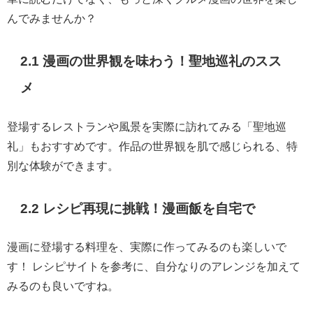
んでみませんか？
2.1 漫画の世界観を味わう！聖地巡礼のスス
メ
登場するレストランや風景を実際に訪れてみる「聖地巡
礼」もおすすめです。作品の世界観を肌で感じられる、特
別な体験ができます。
2.2 レシピ再現に挑戦！漫画飯を自宅で
漫画に登場する料理を、実際に作ってみるのも楽しいで
す！ レシピサイトを参考に、自分なりのアレンジを加えて
みるのも良いですね。