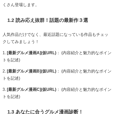
くさん登場します。
1.2 読み応え抜群！話題の最新作３選
人気作品だけでなく、最近話題になっている作品もチェッ
クしてみましょう！
1.
[最新グルメ漫画A](仮URL)
： (内容紹介と魅力的なポイン
トを記述)
2.
[最新グルメ漫画B](仮URL)
： (内容紹介と魅力的なポイン
トを記述)
3.
[最新グルメ漫画C](仮URL)
： (内容紹介と魅力的なポイン
トを記述)
1.3 あなたに合うグルメ漫画診断！