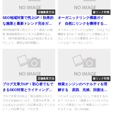
店舗集客方法
被リンク対策
SEO地域対策で売上UP！効果的
オーガニックリンク構築ガイ
な施策と最新トレンド完全ガイ
ド 自然にリンクを獲得するた
ド
めの戦略と実践
SEO地域対策で売上アップ！成功への道
オーガニックリンクとは何か、どのように
筋 地域密着型のビジネスを展開する上
機能するのか？ 自然なリンク構築とオー
で、SEO地域対策はもはや必須と言える
ガニックリンクの重要性 オーガニックリ
でしょう。適切なSEO戦略に...
ンクとは？ オーガニックリ...
店舗集客方法
被リンク対策
ブログ文章力UP！初心者でもで
検索エンジンのペナルティを理
きるSEO対策とライティング術3
解する 原因、兆候、回復法と
つのステップ
予防策
ブログ文章力の向上：初心者向けガイド
ペナルティはどのようにして発生するの
ブログを始めたいけど、文章力が不安…そ
か？ ペナルティ（検索エンジンのペナル
んなあなたはぜひこの記事を読んでくださ
ティ）の発生について 検索エンジンのペ
い！この記事では、ブログ文...
ナルティは、主にGoogle...