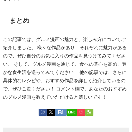
まとめ
この記事では、グルメ漫画の魅力と、楽しみ方についてご
紹介しました。 様々な作品があり、それぞれに魅力がある
ので、ぜひ自分のお気に入りの作品を見つけてみてくださ
い。 そして、グルメ漫画を通じて、食への関心を高め、豊
かな食生活を送ってみてください！ 他の記事では、さらに
具体的なレシピや、おすすめ作品を詳しく紹介しているの
で、ぜひご覧ください！ コメント欄で、あなたのおすすめ
のグルメ漫画を教えていただけると嬉しいです！
LINE