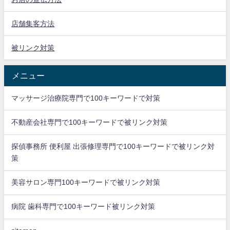
店舗集客方法
被リンク対策
メニュー
マッサージ治療院専門で100キーワードで対策
不動産会社専門で100キーワードで被リンク対策
探偵事務所 便利屋 出張修理専門で100キーワードで被リンク対
策
美容サロン専門100キーワードで被リンク対策
病院 歯科専門で100キーワード被リンク対策