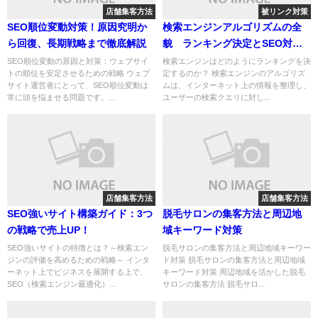
店舗集客方法
被リンク対策
SEO順位変動対策！原因究明か
検索エンジンアルゴリズムの全
ら回復、長期戦略まで徹底解説
貌 ランキング決定とSEO対策
の成功法則
SEO順位変動の原因と対策：ウェブサイ
検索エンジンはどのようにランキングを決
トの順位を安定させるための戦略 ウェブ
定するのか？ 検索エンジンのアルゴリズ
サイト運営者にとって、SEO順位変動は
ムは、インターネット上の情報を整理し、
常に頭を悩ませる問題です。...
ユーザーの検索クエリに対し...
店舗集客方法
店舗集客方法
SEO強いサイト構築ガイド：3つ
脱毛サロンの集客方法と周辺地
の戦略で売上UP！
域キーワード対策
SEO強いサイトの特徴とは？～検索エン
脱毛サロンの集客方法と周辺地域キーワー
ジンの評価を高めるための戦略～ インタ
ド対策 脱毛サロンの集客方法と周辺地域
ーネット上でビジネスを展開する上で、
キーワード対策 周辺地域を活かした脱毛
SEO（検索エンジン最適化）...
サロンの集客方法 脱毛サロ...