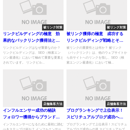
被リンク対策
被リンク対策
リンクビルディングの極意 効
被リンク獲得の極意 成功する
果的なバックリンク獲得法と成
リンクビルディング戦略とその
功測定の全貌
実践法
リンクビルディングはなぜ重要なのか？
被リンクの重要性とは何か？ 被リンク
リンクビルディングは、SEO（検索エン
（バックリンク）は、他のウェブサイトか
ジン最適化）において極めて重要な要素と
ら自サイトへのリンクを指し、SEO（検
されています。 リンクビル...
索エンジン最適化）において極...
店舗集客方法
店舗集客方法
インフルエンサー成功の秘訣
ブログランキングで上位表示！
フォロワー獲得からブランドパ
スピリチュアルブログ成功への
ートナーシップまでのステップ
３ステップ
インフルエンサーになるために最初に踏む
ブログランキングで上位表示！スピリチュ
べきステップは何か？ インフルエンサー
アルブログ成功への道 スピリチュアルブ