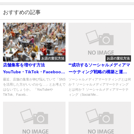
おすすめの記事
お店の宣伝方法
お店の宣伝方法
店舗集客を増やす方法
**成功するソーシャルメディアマ
YouTube・TikTok・Facebook
ーケティング戦略の構築と運用
を活用しよう
ガイド**
最近、店舗の集客が伸び悩んでいて「SNS
ソーシャルメディアマーケティングとは何
を活用した方がいいのかな…」とお考えで
か？ ソーシャルメディアマーケティング
はないでしょうか。 「YouTubeや
とは何か？ ソーシャルメディアマーケテ
TikTok、Faceb...
ィング（Social Me...