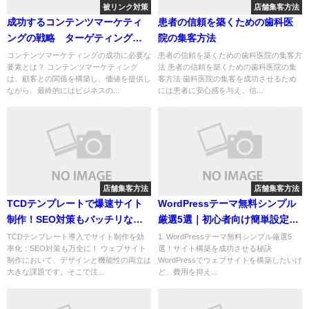
被リンク対策
店舗集客方法
成功するコンテンツマーケティ
患者の信頼を築くための歯科医
ングの戦略 ターゲティングか
院の集客方法
ら配信タイミングまで
コンテンツマーケティングの成功に必要な
患者の信頼を築くための歯科医院の集客方
要素とは？ コンテンツマーケティング
法 患者の信頼を築くための歯科医院の集
は、顧客との関係を構築し、価値を提供し
客方法 歯科医院の集客を成功させるため
ながら、最終的にはビジネスの...
には患者に安心感を与え、信...
店舗集客方法
店舗集客方法
TCDテンプレートで爆速サイト
WordPressテーマ無料シンプル
制作！SEO対策もバッチリな導
厳選5選｜初心者向け簡単設定で
入・活用ガイド
サイト構築成功！
TCDテンプレート導入でサイト制作を効
1. WordPressテーマ無料シンプル厳選5
率化：SEO対策も万全に！ ウェブサイト
選！サイト構築を成功させる秘訣
制作において、デザインと機能性の両立は
WordPressでウェブサイトを構築したいけ
大きな課題です。そこで注...
ど、費用を抑え...