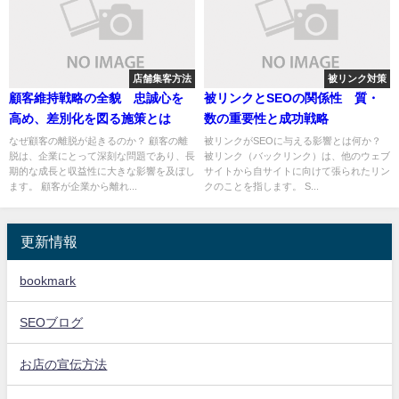
店舗集客方法
被リンク対策
顧客維持戦略の全貌 忠誠心を
被リンクとSEOの関係性 質・
高め、差別化を図る施策とは
数の重要性と成功戦略
なぜ顧客の離脱が起きるのか？ 顧客の離
被リンクがSEOに与える影響とは何か？
脱は、企業にとって深刻な問題であり、長
被リンク（バックリンク）は、他のウェブ
期的な成長と収益性に大きな影響を及ぼし
サイトから自サイトに向けて張られたリン
ます。 顧客が企業から離れ...
クのことを指します。 S...
更新情報
bookmark
SEOブログ
お店の宣伝方法