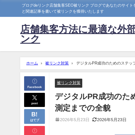
ブログdeリンク店舗集客SEO被リンク ブログであなたのサイ
と関連記事を書いて被リンクを獲得いたします
店舗集客方法に最適な外部
ンク
ホーム
被リンク対策
デジタルPR成功のためのステッ
被リンク対策
Facebook
デジタルPR成功のた
post
測定までの全貌
2026年5月23日
2026年5月23日
はてブ