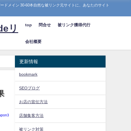
ドメイン 30-60本自然な被リンク元サイトに、あなたのサイト
top
問合せ
被リンク獲得代行
deリ
会社概要
更新情報
bookmark
SEOブログ
果
お店の宣伝方法
apon3
店舗集客方法
被リンク対策