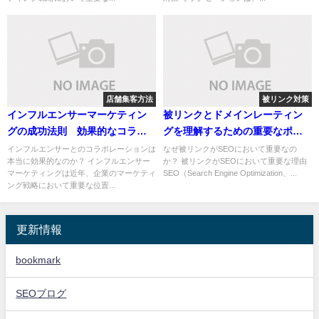
店舗集客方法
被リンク対策
インフルエンサーマーケティン
被リンクとドメインレーティン
グの成功法則 効果的なコラボ
グを理解するための重要なポイ
レーションと長期関係の築き方
ントと戦略
インフルエンサーとのコラボレーションは
なぜ被リンクがSEOにおいて重要なの
本当に効果的なのか？ インフルエンサー
か？ 被リンクがSEOにおいて重要な理由
マーケティングは近年、企業のマーケティ
SEO（Search Engine Optimization、...
ング戦略において重要な位置...
更新情報
bookmark
SEOブログ