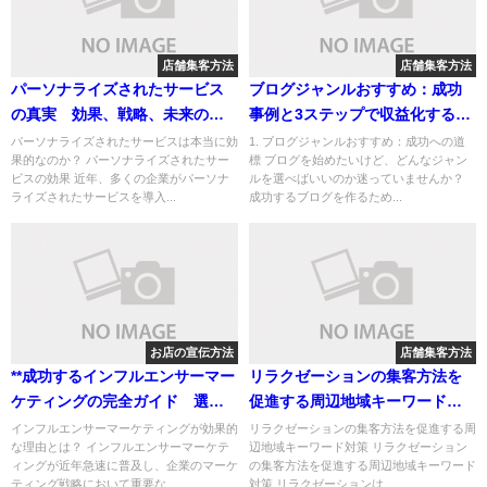
店舗集客方法
店舗集客方法
パーソナライズされたサービス
ブログジャンルおすすめ：成功
の真実 効果、戦略、未来の展
事例と3ステップで収益化する方
望
法
パーソナライズされたサービスは本当に効
1. ブログジャンルおすすめ：成功への道
果的なのか？ パーソナライズされたサー
標 ブログを始めたいけど、どんなジャン
ビスの効果 近年、多くの企業がパーソナ
ルを選べばいいのか迷っていませんか？
ライズされたサービスを導入...
成功するブログを作るため...
お店の宣伝方法
店舗集客方法
**成功するインフルエンサーマー
リラクゼーションの集客方法を
ケティングの完全ガイド 選定
促進する周辺地域キーワード対
からROI測定、最新トレンドまで
策
インフルエンサーマーケティングが効果的
リラクゼーションの集客方法を促進する周
な理由とは？ インフルエンサーマーケテ
辺地域キーワード対策 リラクゼーション
**
ィングが近年急速に普及し、企業のマーケ
の集客方法を促進する周辺地域キーワード
ティング戦略において重要な...
対策 リラクゼーションは、...