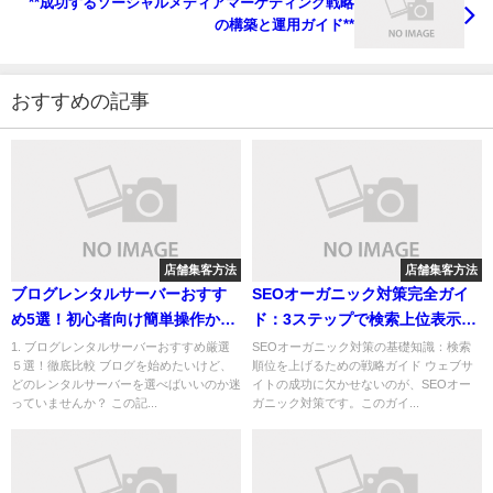
**成功するソーシャルメディアマーケティング戦略
の構築と運用ガイド**
おすすめの記事
店舗集客方法
店舗集客方法
ブログレンタルサーバーおすす
SEOオーガニック対策完全ガイ
め5選！初心者向け簡単操作から
ド：3ステップで検索上位表示を
高機能サーバーまで徹底比較
達成！
1. ブログレンタルサーバーおすすめ厳選
SEOオーガニック対策の基礎知識：検索
５選！徹底比較 ブログを始めたいけど、
順位を上げるための戦略ガイド ウェブサ
どのレンタルサーバーを選べばいいのか迷
イトの成功に欠かせないのが、SEOオー
っていませんか？ この記...
ガニック対策です。このガイ...