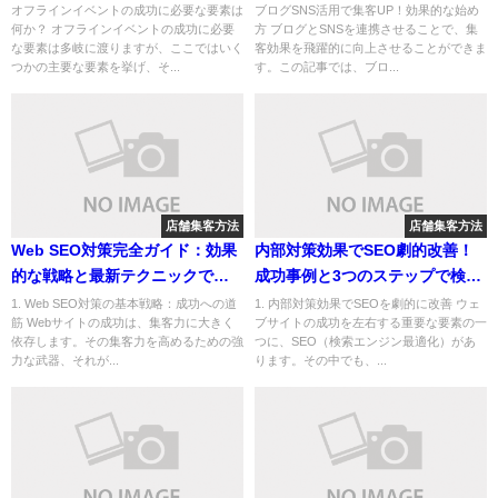
活用までの戦略ガイド
オフラインイベントの成功に必要な要素は
ブログSNS活用で集客UP！効果的な始め
何か？ オフラインイベントの成功に必要
方 ブログとSNSを連携させることで、集
な要素は多岐に渡りますが、ここではいく
客効果を飛躍的に向上させることができま
つかの主要な要素を挙げ、そ...
す。この記事では、ブロ...
店舗集客方法
店舗集客方法
Web SEO対策完全ガイド：効果
内部対策効果でSEO劇的改善！
的な戦略と最新テクニックで売
成功事例と3つのステップで検索
上UP！
上位を狙う
1. Web SEO対策の基本戦略：成功への道
1. 内部対策効果でSEOを劇的に改善 ウェ
筋 Webサイトの成功は、集客力に大きく
ブサイトの成功を左右する重要な要素の一
依存します。その集客力を高めるための強
つに、SEO（検索エンジン最適化）があ
力な武器、それが...
ります。その中でも、...