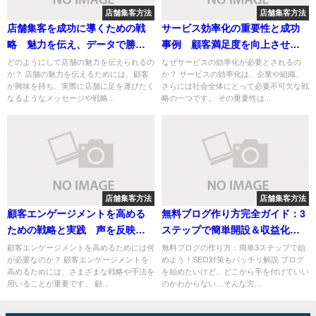
店舗集客方法
店舗集客方法
店舗集客を成功に導くための戦
サービス効率化の重要性と成功
略 魅力を伝え、データで勝ち
事例 顧客満足度を向上させる
抜く方法
ためのステップ
どのようにして店舗の魅力を伝えられるの
なぜサービスの効率化が必要とされるの
か？ 店舗の魅力を伝えるためには、顧客
か？ サービスの効率化は、企業や組織、
が興味を持ち、実際に店舗に足を運びたく
さらには社会全体にとって必要不可欠な戦
なるようなメッセージや戦略...
略の一つです。 その重要性は...
店舗集客方法
店舗集客方法
顧客エンゲージメントを高める
無料ブログ作り方完全ガイド：3
ための戦略と実践 声を反映
ステップで簡単開設＆収益化戦
し、ブランドロイヤルティを築
略
顧客エンゲージメントを高めるためには何
無料ブログの作り方：簡単3ステップで始
が必要なのか？ 顧客エンゲージメントを
めよう！SEO対策もバッチリ解説 ブログ
く方法
高めるためには、さまざまな戦略や手法を
を始めたいけど、どこから手を付けていい
用いることが重要です。 顧...
のかわからない…そんな方...