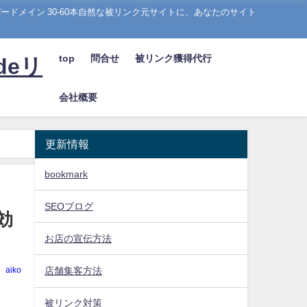
ドメイン 30-60本自然な被リンク元サイトに、あなたのサイト
top
問合せ
被リンク獲得代行
deリ
会社概要
更新情報
bookmark
SEOブログ
効
お店の宣伝方法
aiko
店舗集客方法
被リンク対策