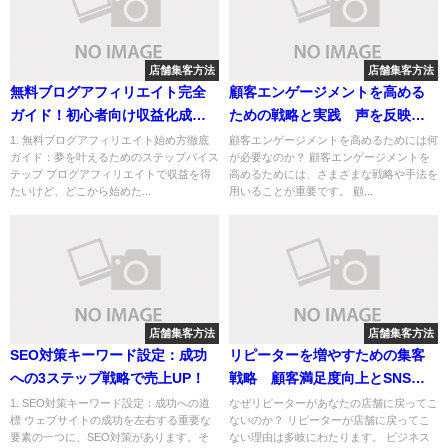
店舗集客方法
店舗集客方法
無料ブログアフィリエイト完全
顧客エンゲージメントを高める
ガイド！初心者向け収益化成功
ための戦略と実践 声を反映
法３ステップ
し、ブランドロイヤルティを築
1. 無料ブログアフィリエイト始め方徹底
顧客エンゲージメントを高めるためには何
ガイド：夢を叶えるためのステップバイス
が必要なのか？ 顧客エンゲージメントを
く方法
テップ ブログアフィリエイトで収益を得
高めるためには、さまざまな戦略や手法を
たいけど、どこから始めた...
用いることが重要です。 顧...
店舗集客方法
店舗集客方法
SEO対策キーワード設定：成功
リピーターを増やすための集客
への3ステップ戦略で売上UP！
戦略 顧客満足度向上とSNS活
用法
1. SEO対策キーワード設定：成功への道
なぜリピーターがあなたの店舗に戻ってこ
標 ウェブサイトの成功を左右する重要な
ないのか？ リピーターが店舗に戻ってこ
要素の一つに、SEO対策があります。そ
ない理由は多岐にわたります。 ビジネス