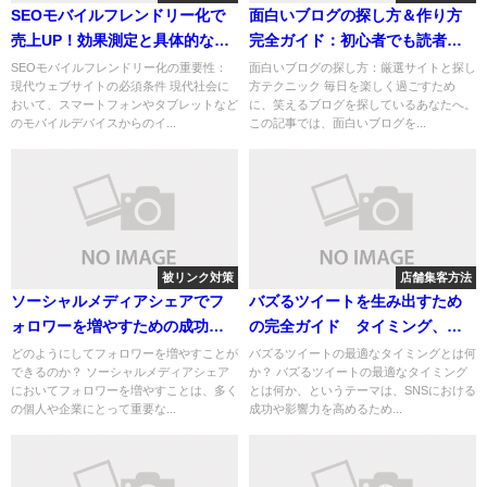
SEOモバイルフレンドリー化で
面白いブログの探し方＆作り方
売上UP！効果測定と具体的な対
完全ガイド：初心者でも読者を
策3ステップ
引き込む7つの秘訣
SEOモバイルフレンドリー化の重要性：
面白いブログの探し方：厳選サイトと探し
現代ウェブサイトの必須条件 現代社会に
方テクニック 毎日を楽しく過ごすため
おいて、スマートフォンやタブレットなど
に、笑えるブログを探しているあなたへ。
のモバイルデバイスからのイ...
この記事では、面白いブログを...
被リンク対策
店舗集客方法
ソーシャルメディアシェアでフ
バズるツイートを生み出すため
ォロワーを増やすための成功法
の完全ガイド タイミング、感
則と対策
情、戦略、タイトル、分析法
どのようにしてフォロワーを増やすことが
バズるツイートの最適なタイミングとは何
できるのか？ ソーシャルメディアシェア
か？ バズるツイートの最適なタイミング
においてフォロワーを増やすことは、多く
とは何か、というテーマは、SNSにおける
の個人や企業にとって重要な...
成功や影響力を高めるため...