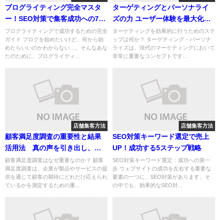
ブログライティング完全マスタ
ターゲティングとパーソナライ
ー！SEO対策で集客成功への7ス
ズの力 ユーザー体験を最大化す
テップ
るための戦略と成功事例
ブログライティングで成功するための完全
ターゲティングを効果的に行うためのステ
ガイド ブログを始めたいけど、何から始
ップは何か？ ターゲティング・パーソナ
めたらいいのかわからない…。そんなあな
ライズは、現代のマーケティングにおいて
たのために、ブログライティ...
非常に重要なコンセプトです...
店舗集客方法
店舗集客方法
顧客満足度調査の重要性と結果
SEO対策キーワード選定で売上
活用法 真の声を引き出し、サ
UP！成功する5ステップ戦略
ービス向上に繋げるためのガイ
顧客満足度調査はなぜ重要なのか？ 顧客
SEO対策キーワード選定：成功への第一
満足度調査は、企業が製品やサービスの提
歩 ウェブサイトの成功を左右する重要な
ド
供を通じて顧客の期待にどれだけ応えられ
要素の一つに、SEO対策があります。そ
ているかを測定するための重...
の中でも、効果的なSEO対...