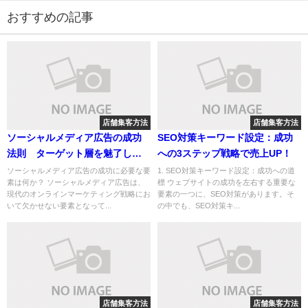
おすすめの記事
店舗集客方法
店舗集客方法
ソーシャルメディア広告の成功
SEO対策キーワード設定：成功
法則 ターゲット層を魅了し、
への3ステップ戦略で売上UP！
競合に差をつける戦略ガイド
ソーシャルメディア広告の成功に必要な要
1. SEO対策キーワード設定：成功への道
素は何か？ ソーシャルメディア広告は、
標 ウェブサイトの成功を左右する重要な
現代のオンラインマーケティング戦略にお
要素の一つに、SEO対策があります。そ
いて欠かせない要素となって...
の中でも、SEO対策キ...
店舗集客方法
店舗集客方法