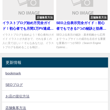
店舗集客方法
店舗集客方法
イラストブログ始め方完全ガイ
SEO上位表示完全ガイド：初心
ド！初心者でも月間1万PV達成へ
者でもできる7つの秘訣と効果的
の道
な対策
イラストブログを始めよう！初心者向けガ
SEO上位表示の秘訣：基本戦略から応用
イド イラストが大好きで、それを多くの
まで ウェブサイトの成功を左右する重要
人に見てほしい！そんなあなたは、イラス
な要素の一つがSEO（Search Engine
トブログを始めることを検討...
Optimiz...
更新情報
bookmark
SEOブログ
お店の宣伝方法
店舗集客方法