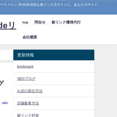
ドメイン 30-60本自然な被リンク元サイトに、あなたのサイト
top
問合せ
被リンク獲得代行
deリ
会社概要
更新情報
bookmark
SEOブログ
グ
お店の宣伝方法
aiko
店舗集客方法
被リンク対策