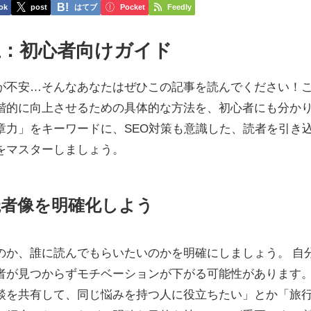
ok
post
はてブ
Pocket
Feedly
上：初心者向けガイド
が不安…そんなあなたはぜひこの記事を読んでください！
階的に向上させるための具体的な方法を、初心者にも分か
章力」をキーワードに、SEO対策も意識した、読者を引き
をマスターしましょう。
読者像を明確化しよう
のか、誰に読んでもらいたいのかを明確にしましょう。 自
者が見つからずモチベーションが下がる可能性があります
談を共有して、同じ悩みを持つ人に役立ちたい」とか「旅