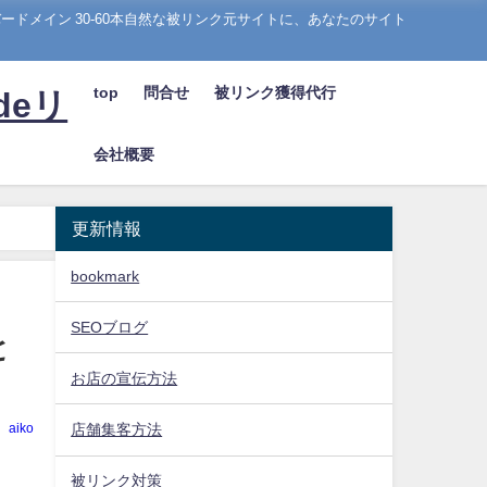
ドメイン 30-60本自然な被リンク元サイトに、あなたのサイト
top
問合せ
被リンク獲得代行
deリ
会社概要
更新情報
bookmark
SEOブログ
と
お店の宣伝方法
aiko
店舗集客方法
被リンク対策