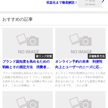
収益化まで徹底解説！
おすすめの記事
被リンク対策
店舗集客方法
ブランド認知度を高めるための
オンライン予約の未来 利便性
戦略とその測定方法 消費者の
向上とユーザーのニーズに応え
視点から見る魅力の伝え方
る業種別ガイド
ブランド認知度を高めるためにはどのよう
オンライン予約の利便性はどのように高め
な戦略が効果的なのか？ ブランド認知度
られるのか？ オンライン予約の利便性を
を高めるためには、様々な戦略が考えられ
高めるためには、さまざまな要素が考慮さ
ます。 これらの戦略は、タ...
れるべきです。 これらの要...