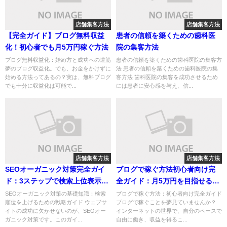
店舗集客方法
店舗集客方法
【完全ガイド】ブログ無料収益
患者の信頼を築くための歯科医
化！初心者でも月5万円稼ぐ方法
院の集客方法
ブログ無料収益化：始め方と成功への道筋
患者の信頼を築くための歯科医院の集客方
夢のブログ収益化。でも、お金をかけずに
法 患者の信頼を築くための歯科医院の集
始める方法ってあるの？実は、無料ブログ
客方法 歯科医院の集客を成功させるため
でも十分に収益化は可能で...
には患者に安心感を与え、信...
店舗集客方法
店舗集客方法
SEOオーガニック対策完全ガイ
ブログで稼ぐ方法初心者向け完
ド：3ステップで検索上位表示を
全ガイド：月5万円を目指せる３
達成！
ステップ
SEOオーガニック対策の基礎知識：検索
ブログで稼ぐ方法：初心者向け完全ガイド
順位を上げるための戦略ガイド ウェブサ
ブログで稼ぐことを夢見ていませんか？
イトの成功に欠かせないのが、SEOオー
インターネットの世界で、自分のペースで
ガニック対策です。このガイ...
自由に働き、収益を得るこ...