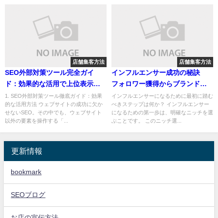
店舗集客方法
店舗集客方法
SEO外部対策ツール完全ガイ
インフルエンサー成功の秘訣
ド：効果的な活用で上位表示を
フォロワー獲得からブランドパ
実現！
ートナーシップまでのステップ
1. SEO外部対策ツール徹底ガイド：効果
インフルエンサーになるために最初に踏む
的な活用方法 ウェブサイトの成功に欠か
べきステップは何か？ インフルエンサー
せないSEO。その中でも、ウェブサイト
になるための第一歩は、明確なニッチを選
以外の要素を操作する「...
ぶことです。 このニッチ選...
更新情報
bookmark
SEOブログ
お店の宣伝方法