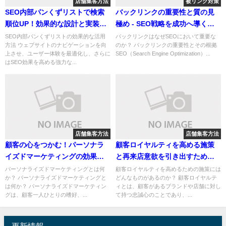
店舗集客方法
被リンク対策
SEO内部パンくずリストで検索
バックリンクの重要性と質の見
順位UP！効果的な設計と実装方
極め - SEO戦略を成功へ導くた
法
めのガイド
SEO内部パンくずリストの効果的な活用
バックリンクはなぜSEOにおいて重要な
方法 ウェブサイトのナビゲーションを向
のか？ バックリンクの重要性とその根拠
上させ、ユーザー体験を最適化し、さらに
SEO（Search Engine Optimization）...
はSEO効果を高める強力な...
店舗集客方法
店舗集客方法
顧客の心をつかむ！パーソナラ
顧客ロイヤルティを高める施策
イズドマーケティングの効果と
と再来店意欲を引き出すための
成功事例
鍵
パーソナライズドマーケティングとは何
顧客ロイヤルティを高めるための施策には
か？ パーソナライズドマーケティングと
どんなものがあるのか？ 顧客ロイヤルテ
は何か？ パーソナライズドマーケティン
ィとは、顧客があるブランドや店舗に対し
グは、顧客一人ひとりの嗜好、...
て持つ忠誠心のことであり、...
更新情報