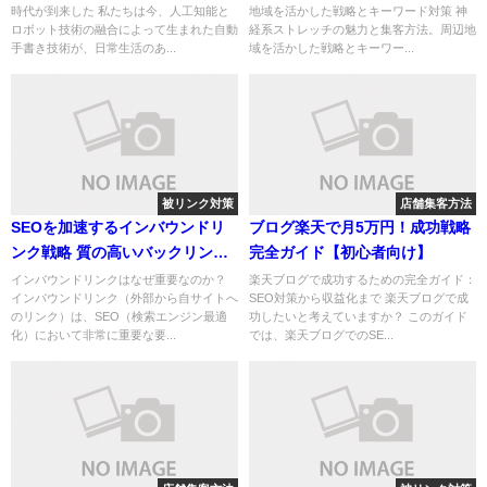
時代が到来した 私たちは今、人工知能と
地域を活かした戦略とキーワード対策 神
ロボット技術の融合によって生まれた自動
経系ストレッチの魅力と集客方法。周辺地
手書き技術が、日常生活のあ...
域を活かした戦略とキーワー...
被リンク対策
店舗集客方法
SEOを加速するインバウンドリ
ブログ楽天で月5万円！成功戦略
ンク戦略 質の高いバックリンク
完全ガイド【初心者向け】
で競合を超える方法
インバウンドリンクはなぜ重要なのか？
楽天ブログで成功するための完全ガイド：
インバウンドリンク（外部から自サイトへ
SEO対策から収益化まで 楽天ブログで成
のリンク）は、SEO（検索エンジン最適
功したいと考えていますか？ このガイド
化）において非常に重要な要...
では、楽天ブログでのSE...