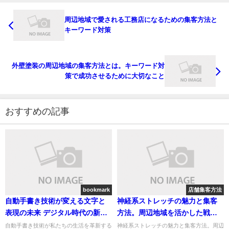
周辺地域で愛される工務店になるための集客方法と
キーワード対策
外壁塗装の周辺地域の集客方法とは。キーワード対
策で成功させるために大切なこと
おすすめの記事
bookmark
店舗集客方法
自動手書き技術が変える文字と
神経系ストレッチの魅力と集客
表現の未来 デジタル時代の新革
方法。周辺地域を活かした戦略
命
とキーワード対策
自動手書き技術が私たちの生活を革新する
神経系ストレッチの魅力と集客方法。周辺