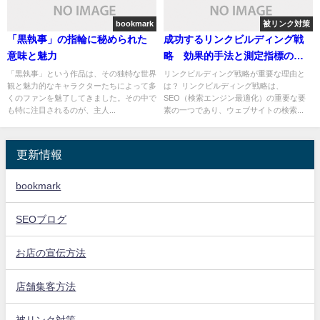
bookmark
被リンク対策
「黒執事」の指輪に秘められた
成功するリンクビルディング戦
意味と魅力
略 効果的手法と測定指標の完
全ガイド
「黒執事」という作品は、その独特な世界
リンクビルディング戦略が重要な理由と
観と魅力的なキャラクターたちによって多
は？ リンクビルディング戦略は、
くのファンを魅了してきました。その中で
SEO（検索エンジン最適化）の重要な要
も特に注目されるのが、主人...
素の一つであり、ウェブサイトの検索...
更新情報
bookmark
SEOブログ
お店の宣伝方法
店舗集客方法
被リンク対策