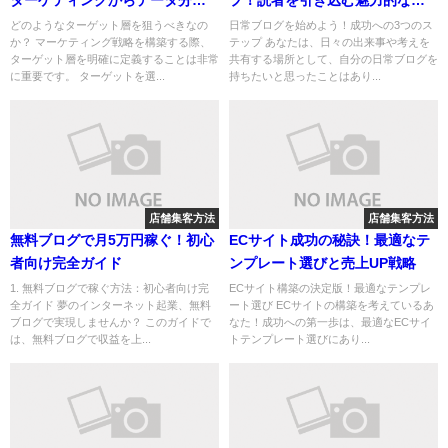
までの全貌
営術
どのようなターゲット層を狙うべきなの
日常ブログを始めよう！成功への3つのス
か？ マーケティング戦略を構築する際、
テップ あなたは、日々の出来事や考えを
ターゲット層を明確に定義することは非常
共有する場所として、自分の日常ブログを
に重要です。 ターゲットを選...
持ちたいと思ったことはあり...
店舗集客方法
店舗集客方法
無料ブログで月5万円稼ぐ！初心
ECサイト成功の秘訣！最適なテ
者向け完全ガイド
ンプレート選びと売上UP戦略
1. 無料ブログで稼ぐ方法：初心者向け完
ECサイト構築の決定版！最適なテンプレ
全ガイド 夢のインターネット起業、無料
ート選び ECサイトの構築を考えているあ
ブログで実現しませんか？ このガイドで
なた！成功への第一歩は、最適なECサイ
は、無料ブログで収益を上...
トテンプレート選びにあり...