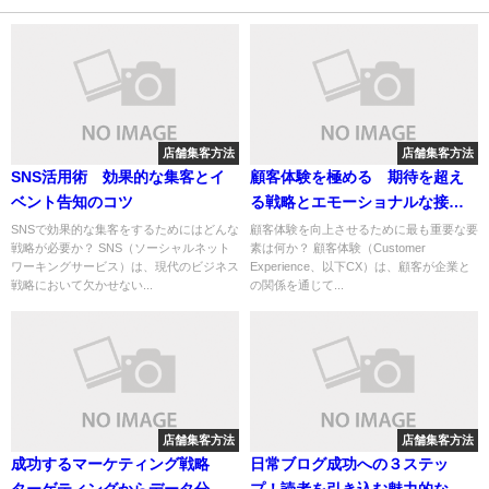
店舗集客方法
店舗集客方法
SNS活用術 効果的な集客とイ
顧客体験を極める 期待を超え
ベント告知のコツ
る戦略とエモーショナルな接点
の創造
SNSで効果的な集客をするためにはどんな
顧客体験を向上させるために最も重要な要
戦略が必要か？ SNS（ソーシャルネット
素は何か？ 顧客体験（Customer
ワーキングサービス）は、現代のビジネス
Experience、以下CX）は、顧客が企業と
戦略において欠かせない...
の関係を通じて...
店舗集客方法
店舗集客方法
成功するマーケティング戦略
日常ブログ成功への３ステッ
ターゲティングからデータ分析
プ！読者を引き込む魅力的な運