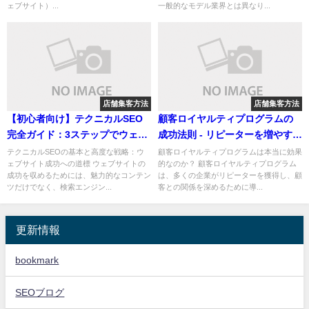
ェブサイト）...
一般的なモデル業界とは異なり...
店舗集客方法
店舗集客方法
【初心者向け】テクニカルSEO
顧客ロイヤルティプログラムの
完全ガイド：3ステップでウェブ
成功法則 - リピーターを増やす特
サイトを最適化！
典とインセンティブの活用法
テクニカルSEOの基本と高度な戦略：ウ
顧客ロイヤルティプログラムは本当に効果
ェブサイト成功への道標 ウェブサイトの
的なのか？ 顧客ロイヤルティプログラム
成功を収めるためには、魅力的なコンテン
は、多くの企業がリピーターを獲得し、顧
ツだけでなく、検索エンジン...
客との関係を深めるために導...
更新情報
bookmark
SEOブログ