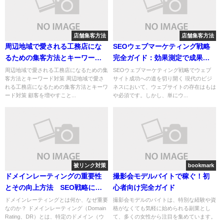
店舗集客方法
店舗集客方法
周辺地域で愛される工務店にな
SEOウェブマーケティング戦略
るための集客方法とキーワード
完全ガイド：効果測定で成果を
対策
最大化！
周辺地域で愛される工務店になるための集
SEOウェブマーケティング戦略でウェブ
客方法とキーワード対策 周辺地域で愛さ
サイト成功への道を切り開く 現代のビジ
れる工務店になるための集客方法とキーワ
ネスにおいて、ウェブサイトの存在はもは
ード対策 顧客を増やすこと...
や必須です。しかし、単にウ...
被リンク対策
bookmark
ドメインレーティングの重要性
撮影会モデルバイトで稼ぐ！初
とその向上方法 SEO戦略に活
心者向け完全ガイド
かすためのガイド
ドメインレーティングとは何か、なぜ重要
撮影会モデルのバイトは、特別な経験や資
なのか？ ドメインレーティング（Domain
格がなくても気軽に始められる副業とし
Rating、DR）とは、特定のドメイン（ウ
て、多くの女性から注目を集めています。