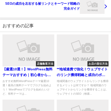
SEOの成功を左右する被リンクとキーワード戦略の
完全ガイド
おすすめの記事
店舗集客方法
お店の宣伝方法
【厳選10選！】WordPress無料
**地域連携で強化！ウェブサイト
テーマおすすめ｜初心者から上
のリンク獲得戦略と成功のポイ
級者まで
ント**
おすすめ無料WordPressテーマ厳選10
地域関連のウェブサイトからリンクを獲得
選！最高の無料テーマでブログを始めよ
するメリットは何ですか？ 地域関連のウ
う！ WordPressでブログを始めたいけ
ェブサイトからリンクを獲得することは、
ど、有料テーマは...
ウェブサイトのSEO（検索...