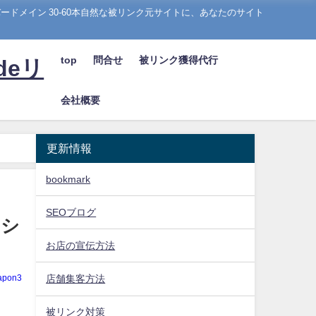
ドメイン 30-60本自然な被リンク元サイトに、あなたのサイト
top
問合せ
被リンク獲得代行
deリ
会社概要
更新情報
bookmark
SEOブログ
ーシ
お店の宣伝方法
apon3
店舗集客方法
被リンク対策