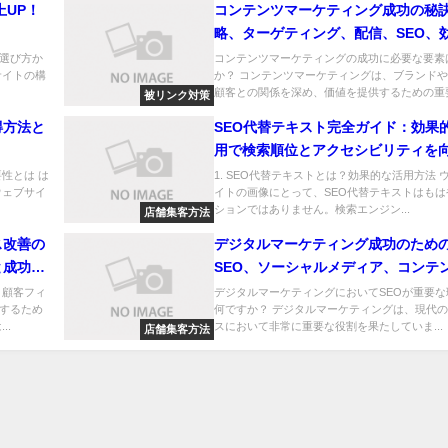
上UP！
コンテンツマーケティング成功の秘
略、ターゲティング、配信、SEO、
定の全ガイド
！選び方か
コンテンツマーケティングの成功に必要な要素
サイトの構
か？ コンテンツマーケティングは、ブランド
顧客との関係を深め、価値を提供するための重要.
被リンク対策
得方法と
SEO代替テキスト完全ガイド：効果
用で検索順位とアクセシビリティを
性とは は
1. SEO代替テキストとは？効果的な活用方法 
ウェブサイ
イトの画像にとって、SEO代替テキストはもは
ションではありません。検索エンジン...
店舗集客方法
ス改善の
デジタルマーケティング成功のた
と成功事
SEO、ソーシャルメディア、コンテ
メール、アナリティクスを活用した
 顧客フィ
デジタルマーケティングにおいてSEOが重要な
するため
何ですか？ デジタルマーケティングは、現代
..
スにおいて非常に重要な役割を果たしていま...
店舗集客方法
店舗集客方法に最適な外部