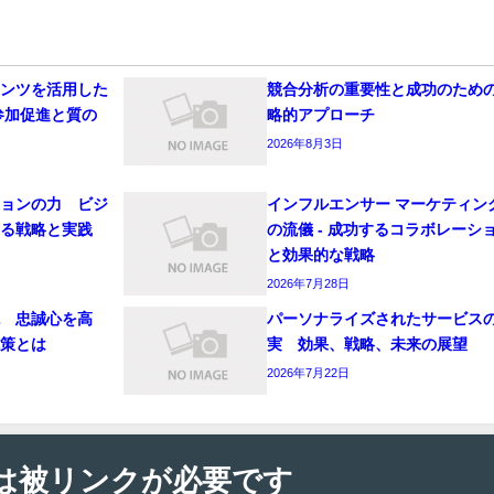
テンツを活用した
競合分析の重要性と成功のため
参加促進と質の
略的アプローチ
ド
2026年8月3日
ションの力 ビジ
インフルエンサー マーケティン
せる戦略と実践
の流儀 - 成功するコラボレーシ
と効果的な戦略
2026年7月28日
貌 忠誠心を高
パーソナライズされたサービス
施策とは
実 効果、戦略、未来の展望
2026年7月22日
は被リンクが必要です