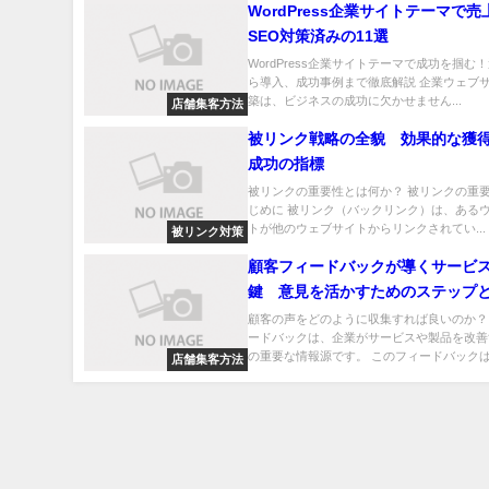
WordPress企業サイトテーマで売
SEO対策済みの11選
WordPress企業サイトテーマで成功を掴む
ら導入、成功事例まで徹底解説 企業ウェブ
築は、ビジネスの成功に欠かせません...
店舗集客方法
被リンク戦略の全貌 効果的な獲
成功の指標
被リンクの重要性とは何か？ 被リンクの重要
じめに 被リンク（バックリンク）は、ある
トが他のウェブサイトからリンクされてい...
被リンク対策
顧客フィードバックが導くサービ
鍵 意見を活かすためのステップ
例
顧客の声をどのように収集すれば良いのか？
ードバックは、企業がサービスや製品を改善
の重要な情報源です。 このフィードバックは.
店舗集客方法
top
問合せ
被リンク獲得代行
会社概要