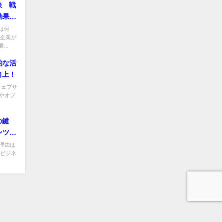
訣 戦
効果測
は何
や企業が
..
的な活
向上！
ウェブサ
やオプ
めの鍵
ンツ、
戦略
理由は
のビジネ
リンクを獲得サービス ブログdeリンク All Rights Reserved.