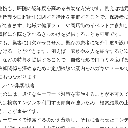
連携も、医院の認知度を高める有効な方法です。例えば地
き指導や口腔衛生に関する講座を開催することで、保護者
ができます。地域の健康フェアや商店街のイベントに参加
気軽に医院を訪れるきっかけを提供することも可能です。
グも、集客には欠かせません。既存の患者に紹介制度を設
なげることができます。例えば「家族や友人を紹介すると
」などの特典を提供することで、自然な形で口コミを広げ
信頼関係を深めるために定期検診の案内をハガキやメール
にもつながります。
ンライン集客戦略
ためには、適切なキーワード対策を実施することが不可欠
人は検索エンジンを利用する傾向が強いため、検索結果の
うことが重要です。
キーワードで検索するのかを分析し、それに合わせたコン