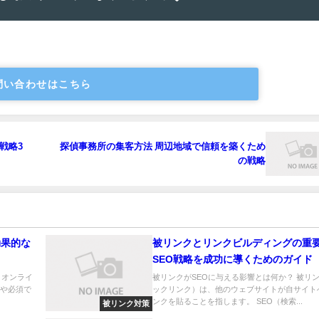
問い合わせはこちら
戦略3
探偵事務所の集客方法 周辺地域で信頼を築くため
の戦略
効果的な
被リンクとリンクビルディングの
SEO戦略を成功に導くためのガイド
法 オンライ
被リンクがSEOに与える影響とは何か？ 被リ
はや必須で
ックリンク）は、他のウェブサイトが自サイト
ンクを貼ることを指します。 SEO（検索...
被リンク対策