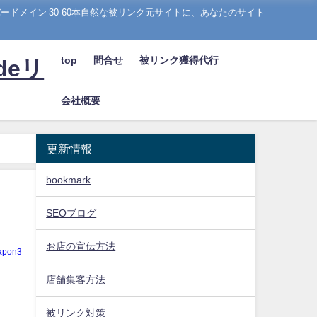
ドメイン 30-60本自然な被リンク元サイトに、あなたのサイト
top
問合せ
被リンク獲得代行
deリ
会社概要
更新情報
bookmark
SEOブログ
お店の宣伝方法
apon3
店舗集客方法
被リンク対策