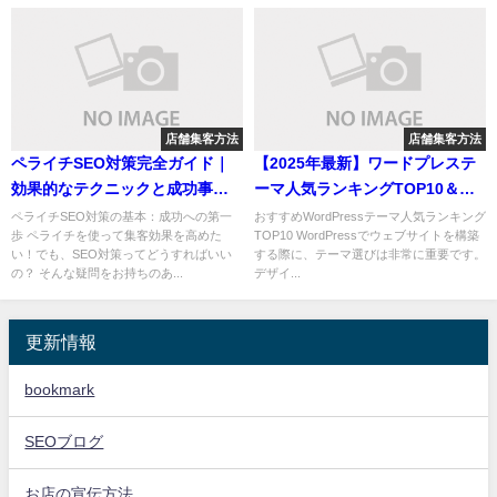
店舗集客方法
店舗集客方法
ペライチSEO対策完全ガイド｜
【2025年最新】ワードプレステ
効果的なテクニックと成功事例
ーマ人気ランキングTOP10＆選
で売上UP！
び方徹底ガイド
ペライチSEO対策の基本：成功への第一
おすすめWordPressテーマ人気ランキング
歩 ペライチを使って集客効果を高めた
TOP10 WordPressでウェブサイトを構築
い！でも、SEO対策ってどうすればいい
する際に、テーマ選びは非常に重要です。
の？ そんな疑問をお持ちのあ...
デザイ...
更新情報
bookmark
SEOブログ
お店の宣伝方法