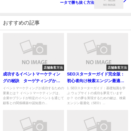
ータで勝ち抜く方法
おすすめの記事
店舗集客方法
店舗集客方法
成功するイベントマーケティン
SEOスターターガイド完全版：
グの秘訣 ターゲティングから
初心者向け検索エンジン最適化
プロモーション、ブランディン
(SEO)対策7ステップ
イベントマーケティングが成功するための
1. SEOスターターガイド：基礎知識を学
要素とは？ イベントマーケティングは、
ぶ ウェブサイトの成功を夢見ています
グまでの全て
企業やブランドが特定のイベントを通じて
か？ その夢を実現するための鍵は、検索
顧客との関係構築や認知度の...
エンジン最適化（SEO）...