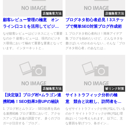
店舗集客方法
店舗集客方法
顧客レビュー管理の極意 オン
ブログネタ初心者必見！3ステッ
ライン口コミを活用してビジネ
プで簡単SEO対策ブログ作成術
スの信頼性を高める戦略
なぜ顧客レビューはビジネスにとって重要
1. ブログネタ初心者向け！簡単アイデア
なのか？ 顧客レビューは、現代のビジネ
集 ブログを始めたいけど、どんなネタを
ス環境において極めて重要な要素となって
書けばいいのかわからない…そんな「ブロ
います。 インターネットと...
グネタ初心者」のあなたは...
店舗集客方法
被リンク対策
【決定版】ブログ村×ムラゴン連
サイトトラフィック分析の極
携戦略！SEO効果3倍UPの秘訣
意 競合と比較し、訪問者を増
やすための戦略
1. ブログ村とムラゴン：SEO効果を高め
なぜサイトトラフィックが伸び悩んでいる
る連携戦略 ブログ運営において、アクセ
のか？ サイトトラフィックが伸び悩む理
スアップは永遠の課題です。 多くのブロ
由はいくつか考えられます。 以下に、主
ガーが注目する「ブログ...
な要因を挙げつつ、各ポイン...