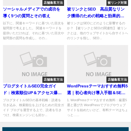
店舗集客方法
被リンク対策
ソーシャルメディアでの成功を
被リンクとSEO 高品質なリン
導く5つの質問とその答え
ク獲得のための戦略と効果的な
アプローチ
以下に、関連キーワードに基づいた目次を
被リンクはSEOにどのように影響するの
疑問形で考えました。 関連キーワードを
か？ 【被リンクとSEOの関連性】 被リン
提供いただければ、それに基づいた目次や
クとは、他のウェブサイトから自サイトへ
疑問形の質問を作成し、その...
のリンクを指し、SEO...
店舗集客方法
店舗集客方法
ブログタイトルSEO完全ガイ
WordPressテーマおすすめ無料5
ド：検索順位UP＆アクセス爆増
選｜初心者向け導入手順＆SEO
の7つの秘訣
対策も解説
ブログタイトルSEOの基本戦略：読者を
1. WordPressテーマおすすめ無料：厳選5
引き込み、検索順位を上げるための完全ガ
選と選び方 WordPressでブログやウェブ
イド ブログを運営する上で、読者を引き
サイトを始めたいけど、有料テーマはちょ
つけ、検索エンジンにも好か...
っと…...