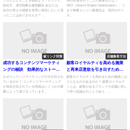
ブログひとりごとを始めよう！メリット、
SEO対策を行うことの重要性とは？
始め方、成功戦略を徹底解説 あなたは、
SEO（Search Engine Optimization）、つ
自分の考えや経験を世界に発信したいと思
まり検索エンジン最適化は、現代のデジ
ったことはありませんか？ ...
タ...
被リンク対策
店舗集客方法
成功するコンテンツマーケティ
顧客ロイヤルティを高める施策
ングの秘訣 効果的なストーリ
と再来店意欲を引き出すための
ーテリングとSEO対策で成果を
鍵
なぜコンテンツマーティングが今注目され
顧客ロイヤルティを高めるための施策には
ているのか？ コンテンツマーケティング
どんなものがあるのか？ 顧客ロイヤルテ
最大化する方法
が現在注目されている理由はいくつかの要
ィとは、顧客があるブランドや店舗に対し
素によって成り立っています...
て持つ忠誠心のことであり、...