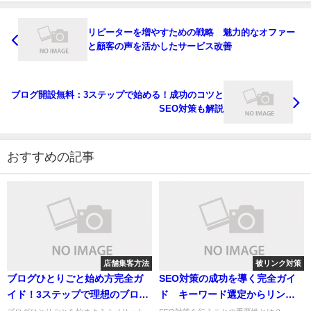
リピーターを増やすための戦略 魅力的なオファー
と顧客の声を活かしたサービス改善
ブログ開設無料：3ステップで始める！成功のコツと
SEO対策も解説
おすすめの記事
店舗集客方法
被リンク対策
ブログひとりごと始め方完全ガ
SEO対策の成功を導く完全ガイ
イド！3ステップで理想のブログ
ド キーワード選定からリンク
を実現
戦略まで