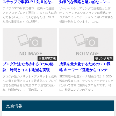
ステップで集客UP！効果的な対
効果的な戦略と魅力的なコンテ
策と事例紹介
ンツの創出法
アメブロSEO対策の基本：成功への道筋
ソーシャルシェアリングの重要性とは何
アメブロでブログを運営し、多くの人に読
か？ ソーシャルシェアリングは現代のデ
んでもらいたい。そんなあなたは、SEO
ジタルコミュニケーションにおいて重要な
対策の重要性をすでに理解...
役割を果たしています。 これ...
店舗集客方法
被リンク対策
ブログ外注で成功する３つの秘
成果を最大化するためのSEO戦
訣｜時間とコスト削減を実現す
略 キーワード選定からコンテン
る方法
ツ改善、内部リンク活用法まで
ブログ外注のメリット・デメリットと成功
SEO戦略を見直すべき理由は何か？ SEO
への道：時間とコストを最適化してブログ
戦略の見直しは、デジタルマーケティング
徹底解説
運営を成功させる方法 ブログ運営に追わ
において非常に重要なプロセスです。 特
れ、時間がない…、質の高い...
に、検索エンジンのアル...
更新情報