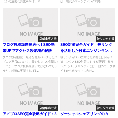
つかの主要な要素を挙げ、そ...
は、現代のマーケティング戦略...
店舗集客方法
被リンク対策
ブログ投稿頻度最適化！SEO効
SEO対策完全ガイド 被リンク
果UPでアクセス数爆増の秘訣
を活用した検索エンジンランキ
ング向上戦略
ブログ投稿頻度：最適な更新ペースとは？
被リンクがSEOに与える影響とは何か？
ブログ運営において、最も悩ましい問題の
被リンクとSEO対策における重要性 被リ
一つが「ブログ投稿頻度」ではないでしょ
ンク（バックリンク）とは、他のウェブサ
うか。頻繁に更新すればS...
イトから自サイトに向け...
店舗集客方法
被リンク対策
アメブロSEO完全攻略ガイド：3
ソーシャルシェアリングの力