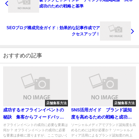
成功のための戦略と基準
SEOブログ構成完全ガイド：効果的な記事作成でア
クセスアップ！
おすすめの記事
店舗集客方法
店舗集客方法
成功するオフラインイベントの
SNS活用ガイド ブランド認知
秘訣 集客からフィードバック
度を高めるための戦略と成功の
活用までの戦略ガイド
秘訣
オフラインイベントの成功に必要な要素は
ソーシャルメディアでブランド認知度を高
何か？ オフラインイベントの成功に必要
めるためには何が必要か？ ソーシャルメ
な要素は多岐に渡りますが、ここではいく
ディア活用によるブランド認知度の向上