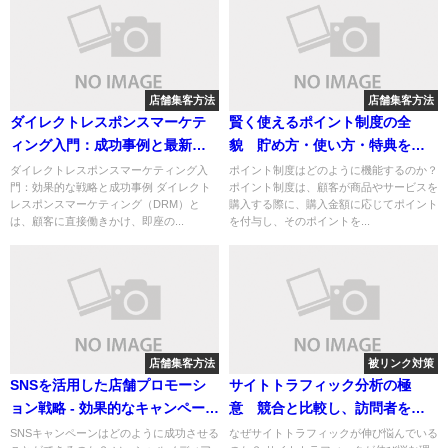
店舗集客方法
店舗集客方法
ダイレクトレスポンスマーケテ
賢く使えるポイント制度の全
ィング入門：成功事例と最新戦
貌 貯め方・使い方・特典を徹
略で売上UP！
底解説！
ダイレクトレスポンスマーケティング入
ポイント制度はどのように機能するのか？
門：効果的な戦略と成功事例 ダイレクト
ポイント制度は、顧客が商品やサービスを
レスポンスマーケティング（DRM）と
購入する際に、購入金額に応じてポイント
は、顧客に直接働きかけ、即座の...
を付与し、そのポイントを...
店舗集客方法
被リンク対策
SNSを活用した店舗プロモーシ
サイトトラフィック分析の極
ョン戦略 - 効果的なキャンペーン
意 競合と比較し、訪問者を増
とフォロワー増加の秘訣
やすための戦略
SNSキャンペーンはどのように成功させる
なぜサイトトラフィックが伸び悩んでいる