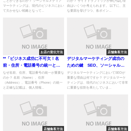
ことができるのか？ ソーシャルメディア
のか？ サイトトラフィックが伸び悩む理
マーケティングは、現代のビジネスにおい
由はいくつか考えられます。 以下に、主
て欠かせない戦略となって...
な要因を挙げつつ、各ポイン...
お店の宣伝方法
店舗集客方法
**「ビジネス成功に不可欠！名
デジタルマーケティング成功の
前・住所・電話番号の統一と正
ための鍵 SEO、ソーシャルメ
確管理ガイド」**
ディア、コンテンツ、メール、
なぜ名前、住所、電話番号の統一が重要な
デジタルマーケティングにおいてSEOが
のか？ 名前（Name）、住所
重要な理由は何ですか？ デジタルマーケ
アナリティクスを活用した戦略
（Address）、電話番号（Phone）の統一
ティングは、現代のビジネスにおいて非常
と正確な記載は、個人情報...
に重要な役割を果たしていま...
店舗集客方法
店舗集客方法