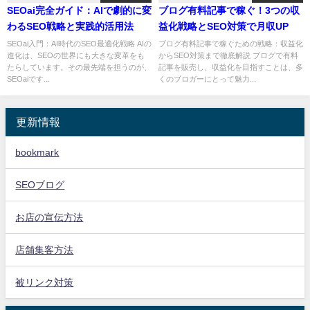
SEOai完全ガイド：AIで劇的に変
ブログ有料記事で稼ぐ！3つの収
わるSEO戦略と実践的活用法
益化戦略とSEO対策で月収UP
SEOai入門：AI時代のSEO最適化戦略 AIの
ブログ有料記事で稼ぐための戦略：収益化
進化は、SEOの世界にも大きな変革をも
からSEO対策まで徹底解説 ブログで有料
たらしています。その最先端を担うのが、
記事を販売し、収益化を目指すことは、多
SEOaiです...
くのブロガーにとって魅力...
更新情報
bookmark
SEOブログ
お店の宣伝方法
店舗集客方法
被リンク対策