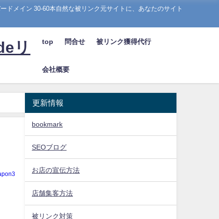
ドメイン 30-60本自然な被リンク元サイトに、あなたのサイト
top
問合せ
被リンク獲得代行
deリ
会社概要
更新情報
bookmark
SEOブログ
お店の宣伝方法
apon3
店舗集客方法
被リンク対策