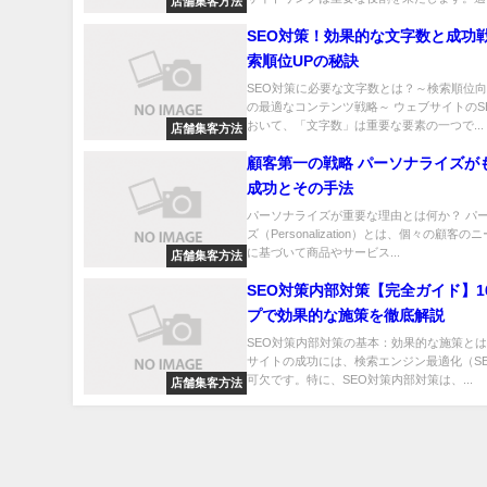
店舗集客方法
SEO対策！効果的な文字数と成功
索順位UPの秘訣
SEO対策に必要な文字数とは？～検索順位
の最適なコンテンツ戦略～ ウェブサイトのS
おいて、「文字数」は重要な要素の一つで...
店舗集客方法
顧客第一の戦略 パーソナライズが
成功とその手法
パーソナライズが重要な理由とは何か？ パ
ズ（Personalization）とは、個々の顧客
に基づいて商品やサービス...
店舗集客方法
SEO対策内部対策【完全ガイド】1
プで効果的な施策を徹底解説
SEO対策内部対策の基本：効果的な施策とは
サイトの成功には、検索エンジン最適化（S
可欠です。特に、SEO対策内部対策は、...
店舗集客方法