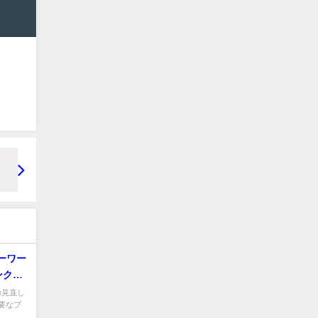
ーワー
ンク活
の見直し
要なプ