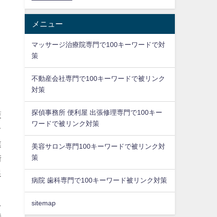
メニュー
マッサージ治療院専門で100キーワードで対
策
不動産会社専門で100キーワードで被リンク
対策
探偵事務所 便利屋 出張修理専門で100キー
策
ワードで被リンク対策
オ
業
美容サロン専門100キーワードで被リンク対
策
街
促
病院 歯科専門で100キーワード被リンク対策
え
sitemap
持