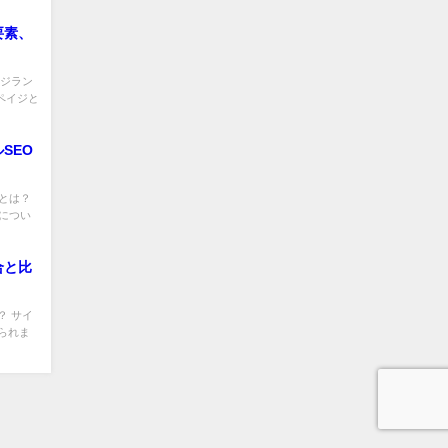
要素、
ージラン
・ペイジと
SEO
とは？
につい
合と比
？ サイ
られま