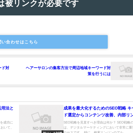
は被リンクが必要です
問い合わせはこちら
ード対
ヘアーサロンの集客方法で周辺地域キーワード対
策を行うには
活用法と
成果を最大化するためのSEO戦略 キ
ド選定からコンテンツ改善、内部リ
用法まで徹底解説
略を成功に
SEO戦略を見直すべき理由は何か？ SEO戦略
において、
は、デジタルマーケティングにおいて非常に重
.
ロセスです。 特に、検索エンジンのアル...