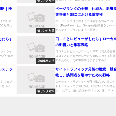
被リンク対策
戦略｜検
ページランクの全貌 仕組み、影響
改善策とSEOにおける重要性
向上のため
ページランクはどのように機能するのか？ ペ
EO対策に
ク（PageRank）は、Googleが創業者ラリー
セルゲイ・ブリンによって開発...
被リンク対策
もたらす
口コミとレビューがもたらすローカル
の影響力と集客戦略
ーソナライ
口コミとレビューがローカルSEOに与える影響
のニーズや好み
口コミとレビューがローカルSEOに与える影響
て考えると、その重要性はますます高まっ...
店舗集客方法
6ステッ
サイトトラフィック分析の極意 競
較し、訪問者を増やすための戦略
？ ウェブ
なぜサイトトラフィックが伸び悩んでいるのか
EO）が不
トトラフィックが伸び悩む理由はいくつか考え
す。 以下に、主な要因を挙げつつ、各ポイン...
被リンク対策