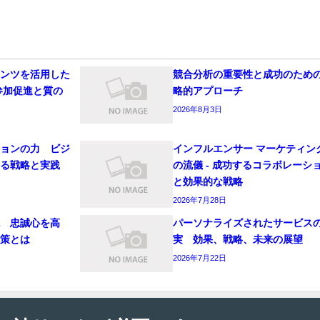
テンツを活用した
競合分析の重要性と成功のため
参加促進と質の
略的アプローチ
ド
2026年8月3日
ションの力 ビジ
インフルエンサー マーケティン
せる戦略と実践
の流儀 - 成功するコラボレーシ
と効果的な戦略
2026年7月28日
貌 忠誠心を高
パーソナライズされたサービス
施策とは
実 効果、戦略、未来の展望
2026年7月22日