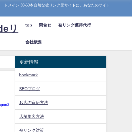
ドメイン 30-60本自然な被リンク元サイトに、あなたのサイト
top
問合せ
被リンク獲得代行
deリ
会社概要
更新情報
bookmark
SEOブログ
お店の宣伝方法
apon3
店舗集客方法
被リンク対策