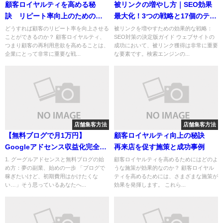
顧客ロイヤルティを高める秘
被リンクの増やし方｜SEO効果
訣 リピート率向上のための施
最大化！3つの戦略と17個のテク
策と顧客の声の活用法
ニック
どうすれば顧客のリピート率を向上させる
被リンクを増やすための効果的な戦略：
ことができるのか？ 顧客ロイヤルティ、
SEO対策の決定版ガイド ウェブサイトの
つまり顧客の再利用意欲を高めることは、
成功において、被リンク獲得は非常に重要
企業にとって非常に重要な戦...
な要素です。検索エンジンの...
店舗集客方法
店舗集客方法
【無料ブログで月1万円】
顧客ロイヤルティ向上の秘訣
Googleアドセンス収益化完全ガ
再来店を促す施策と成功事例
イド
1. グーグルアドセンスと無料ブログの始
顧客ロイヤルティを高めるためにはどのよ
め方：夢の副業、始めの一歩 「ブログで
うな施策が効果的なのか？ 顧客ロイヤル
稼ぎたいけど、初期費用はかけたくな
ティを高めるためには、さまざまな施策が
い…」そう思っているあなたへ...
効果を発揮します。 これら...