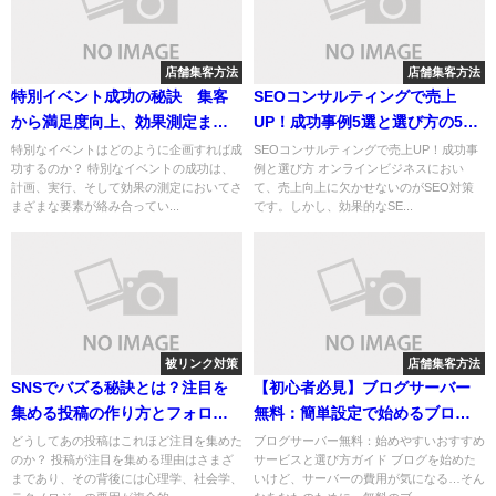
店舗集客方法
店舗集客方法
特別イベント成功の秘訣 集客
SEOコンサルティングで売上
から満足度向上、効果測定まで
UP！成功事例5選と選び方の5つ
徹底ガイド
のポイント
特別なイベントはどのように企画すれば成
SEOコンサルティングで売上UP！成功事
功するのか？ 特別なイベントの成功は、
例と選び方 オンラインビジネスにおい
計画、実行、そして効果の測定においてさ
て、売上向上に欠かせないのがSEO対策
まざまな要素が絡み合ってい...
です。しかし、効果的なSE...
被リンク対策
店舗集客方法
SNSでバズる秘訣とは？注目を
【初心者必見】ブログサーバー
集める投稿の作り方とフォロワ
無料：簡単設定で始めるブログ
ーとの関係構築
開設ガイド
どうしてあの投稿はこれほど注目を集めた
ブログサーバー無料：始めやすいおすすめ
のか？ 投稿が注目を集める理由はさまざ
サービスと選び方ガイド ブログを始めた
まであり、その背後には心理学、社会学、
いけど、サーバーの費用が気になる…そん