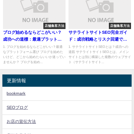
店舗集客方法
店舗集客方法
ブログ始めるならどこがいい？
サテライトサイトSEO完全ガイ
成功への道標：最適プラットフ
ド：成功戦略とリスク回避で上
ォーム＆収益化戦略
位表示！
1. ブログを始めるならどこがいい？最適
1. サテライトサイトSEOとは？成功への
なプラットフォーム選び ブログを始めた
道筋 サテライトサイトSEOとは、メイン
いけど、どこから始めたらいいか迷ってい
サイトとは別に構築した複数のウェブサイ
ませんか？ ブログを始め...
ト（サテライトサイト...
更新情報
bookmark
SEOブログ
お店の宣伝方法