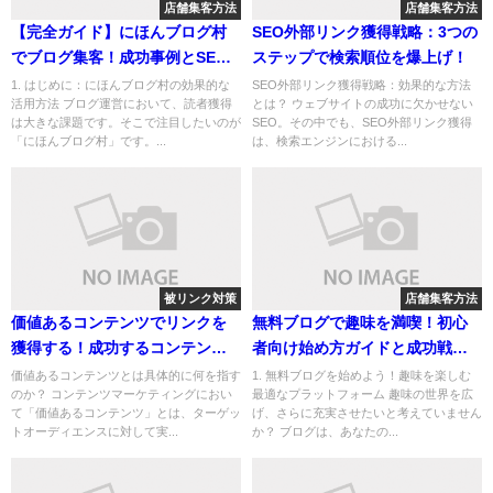
店舗集客方法
店舗集客方法
【完全ガイド】にほんブログ村
SEO外部リンク獲得戦略：3つの
でブログ集客！成功事例とSEO
ステップで検索順位を爆上げ！
対策
1. はじめに：にほんブログ村の効果的な
SEO外部リンク獲得戦略：効果的な方法
活用方法 ブログ運営において、読者獲得
とは？ ウェブサイトの成功に欠かせない
は大きな課題です。そこで注目したいのが
SEO。その中でも、SEO外部リンク獲得
「にほんブログ村」です。...
は、検索エンジンにおける...
被リンク対策
店舗集客方法
価値あるコンテンツでリンクを
無料ブログで趣味を満喫！初心
獲得する！成功するコンテンツ
者向け始め方ガイドと成功戦略
マーケティングの戦略と事例
３選
価値あるコンテンツとは具体的に何を指す
1. 無料ブログを始めよう！趣味を楽しむ
のか？ コンテンツマーケティングにおい
最適なプラットフォーム 趣味の世界を広
て「価値あるコンテンツ」とは、ターゲッ
げ、さらに充実させたいと考えていません
トオーディエンスに対して実...
か？ ブログは、あなたの...