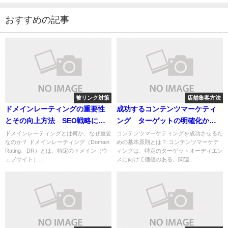
おすすめの記事
被リンク対策
店舗集客方法
ドメインレーティングの重要性
成功するコンテンツマーケティ
とその向上方法 SEO戦略に活
ング ターゲットの明確化から
かすためのガイド
SEO活用、効果測定までの完全
ドメインレーティングとは何か、なぜ重要
コンテンツマーケティングを成功させるた
なのか？ ドメインレーティング（Domain
めの基本原則とは？ コンテンツマーケテ
ガイド
Rating、DR）とは、特定のドメイン（ウ
ィングは、特定のターゲットオーディエン
ェブサイト）...
スに向けて価値のある、関連...