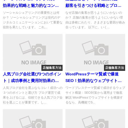
効果的な戦略と魅力的なコンテ
顧客を引きつける戦略とプロモ
ンツの創出法
ーション方法
ソーシャルシェアリングの重要性とは何
なぜ店舗の集客が思うようにいかないの
か？ ソーシャルシェアリングは現代のデ
か？ 店舗の集客が思うようにいかない理
ジタルコミュニケーションにおいて重要な
由は多岐にわたり、さまざまな要因が絡み
役割を果たしています。 これ...
合っています。 以下に、いく...
店舗集客方法
店舗集客方法
人気ブログ会社選び3つのポイン
WordPressテーマ賢威で爆速
ト｜成功事例と費用対効果の高
SEO！効果的なウェブサイト構
いプラン徹底解説
築ガイド
人気ブログ会社を選ぶならコレ！成功への
ワードプレステーマ賢威で成功するウェブ
３つのポイントと選び方 ブログ運営で成
サイト構築：SEO対策から運用まで徹底
果を上げるには、信頼できる人気ブログ会
解説 WordPressでウェブサイトを構築す
社を選ぶことが重要です。し...
るなら、高機能でS...