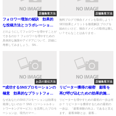
店舗集客方法
店舗集客方法
フォロワー増加の秘訣 効果的
無料ブログで独自ドメインを取得しよう！
SEO効果とメリットを徹底解説 ブログを
な投稿方法とコラボレーション
始めたいけど、独自ドメインの取得は難し
の活用法
どのようにしてフォロワーを増やすことが
い？そんなことはありませ...
できるのか？ フォロワーを増やすための
具体的な施策やアイデアについて、詳細に
考察してみましょう。 SN...
お店の宣伝方法
店舗集客方法
**成功するSNSプロモーションの
リピーター獲得の秘密 顧客を
極意 効果的なプラットフォー
再び呼び込むための効果的施策
ム選びからターゲット戦略、予
と体験提供のポイント
なぜあなたのSNSプロモーションは効果を
リピーターを増やすための最初の一歩は何
発揮しないのか？ SNS（ソーシャルネッ
か？ リピーターを獲得するための最初の
算活用まで**
トワーキングサービス）を活用したプロモ
一歩は、「顧客体験の向上」であると言え
ーションは、現代のマー...
ます。 顧客体験とは、顧客...