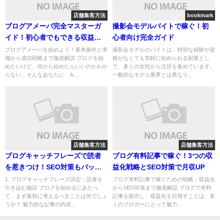
店舗集客方法
bookmark
ブログアメーバ完全マスターガ
撮影会モデルバイトで稼ぐ！初
イド！初心者でもできる収益化
心者向け完全ガイド
戦略
ブログアメーバを始めよう！基本操作と準
撮影会モデルのバイトは、特別な経験や資
備から成功戦略まで徹底解説 ブログを始
格がなくても気軽に始められる副業とし
めたいけど、何から始めたらいいのかわか
て、多くの女性から注目を集めています。
らない…そんなあなたに、A...
一般的なモデル業界とは異なり...
店舗集客方法
店舗集客方法
ブログキャッチフレーズで読者
ブログ有料記事で稼ぐ！3つの収
を惹きつけ！SEO対策もバッチ
益化戦略とSEO対策で月収UP
リな作り方３ステップ
1. ブログキャッチフレーズ決定：読者を
ブログ有料記事で稼ぐための戦略：収益化
引き込む秘訣 ブログを始めるにあたっ
からSEO対策まで徹底解説 ブログで有料
て、まず最初に考えるべきことは何でしょ
記事を販売し、収益化を目指すことは、多
うか？ 魅力的な記事の内容...
くのブロガーにとって魅力...