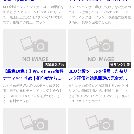
信頼関係の構築、効果測定まで
SEO対策コンテンツで売上UP！効果的な
インフルエンサー選びで失敗しないための
施策とは？ オンラインビジネスにおい
ポイントは何か？ インフルエンサー・マ
のガイド
て、売上向上に欠かせないのがSEO対策
ーケティングは、ブランドや製品の認知度
です。集客力の向上、ブラン...
を高め、集客を促進するため...
店舗集客方法
被リンク対策
【厳選10選！】WordPress無料
SEO分析ツールを活用した被リ
テーマおすすめ｜初心者から上
ンク評価と効果測定の完全ガイ
級者まで
ド
おすすめ無料WordPressテーマ厳選10
被リンクの価値をどう評価するのか？ 被
選！最高の無料テーマでブログを始めよ
リンクの価値評価とその根拠 1. 被リンク
う！ WordPressでブログを始めたいけ
とは 被リンク（バックリンク）は、他の
ど、有料テーマは...
ウェブサイトが自サイト...