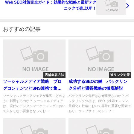
Web SEO対策完全ガイド：効果的な戦略と最新テク
ニックで売上UP！
おすすめの記事
店舗集客方法
被リンク対策
ソーシャルメディア戦略 ブロ
成功するSEOの鍵 バックリン
グコンテンツとSNS連携で集客
ク分析と獲得戦略の徹底解説
を拡大する方法
ソーシャルメディアシェアが集客にどのよ
バックリンク分析はなぜ重要なのか？ バ
うに影響するのか？ ソーシャルメディア
ックリンク分析は、SEO（検索エンジン
は、現代のデジタルマーケティングにおい
最適化）戦略において非常に重要な要素で
て欠かせない要素となってお...
あり、ウェブサイトのトラフ...