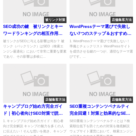
被リンク対策
店舗集客方法
SEO成功の鍵 被リンクとキー
WordPressテーマ選びで失敗し
ワードランキングの相互作用と
ない7つのステップ＆おすすめテ
戦略
ーマ10選
被リンクがSEOに与える影響は何か？ 被
1. WordPressテーマ選びで失敗しない！
リンク（バックリンク）はSEO（検索エ
準備とチェックリスト WordPressサイト
ンジン最適化）において非常に重要な要素
を成功させる鍵の一つが、適切なテーマ選
であり、その影響は多岐に...
びです。...
店舗集客方法
店舗集客方法
キャンプブログ始め方完全ガイ
SEO重複コンテンツペナルティ
ド｜初心者向けSEO対策で読者
完全回避！対策と効果的なSEO
1000人突破
戦略
1. キャンプブログ始め方ガイド：初心者
SEO重複コンテンツペナルティとは？検
向け完全解説 キャンプの魅力を多くの人
索順位低下を防ぐための対策を徹底解説
に伝えたい！そんな想いを抱き、キャンプ
ウェブサイト運営において、検索エンジン