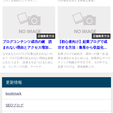
ブログを始めたいと考えて...
の評価を左右する重要な要素...
店舗集客方法
店舗集客方法
ブログコンテンツ成功の鍵 読
【初心者向け】起業ブログで成
まれない理由とアクセス増加の
功する方法：集客から収益化ま
ための戦略
で完全ガイド
なぜあなたのブログ記事は読まれないの
起業ブログの始め方：成功への第一歩 起
か？ ブログ記事が読まれない理由は多岐
業を成功させるためには、効果的なマーケ
にわたります。 読者を引きつけるために
ティング戦略が不可欠です。その中でも、
は、コンテンツの質、マーケテ...
起業ブログは、潜在顧客との...
更新情報
bookmark
SEOブログ