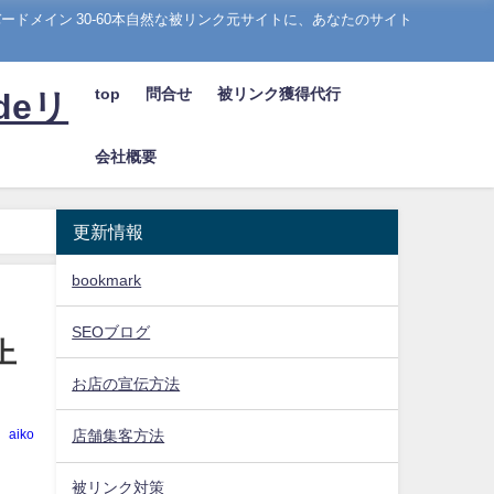
ドメイン 30-60本自然な被リンク元サイトに、あなたのサイト
top
問合せ
被リンク獲得代行
deリ
会社概要
更新情報
bookmark
SEOブログ
上
お店の宣伝方法
aiko
店舗集客方法
被リンク対策