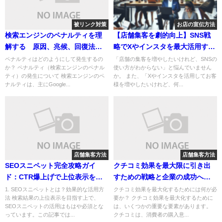
被リンク対策
お店の宣伝方法
検索エンジンのペナルティを理
【店舗集客を劇的向上】SNS戦
解する 原因、兆候、回復法と
略でXやインスタを最大活用する
予防策
方法
ペナルティはどのようにして発生するの
「店舗の集客を増やしたいけれど、SNSの
か？ ペナルティ（検索エンジンのペナル
使い方がわからない」と悩んでいません
ティ）の発生について 検索エンジンのペ
か。 また、「Xやインスタを活用してお客
ナルティは、主にGoogle...
様を増やしたいけれど、何...
店舗集客方法
店舗集客方法
SEOスニペット完全攻略ガイ
クチコミ効果を最大限に引き出
ド：CTR爆上げで上位表示を実
すための戦略と企業の成功への
現！
影響
1. SEOスニペットとは？効果的な活用方
クチコミ効果を最大化するためには何が必
法 検索結果の上位表示を目指す上で、
要か？ クチコミ効果を最大化するために
SEOスニペットの活用はもはや必須とな
は、いくつかの重要な要素があります。
っています。この記事では...
クチコミは、消費者の購入意...