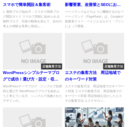
スマホで簡単開設＆集客術
影響要素、改善策とSEOにおけ
る重要性
1. 無料ブログ始め方：スマホで簡単ブロ
ページランクはどのように機能するのか？
グ開設ガイド スマホで気軽に始められる
ページランク（PageRank）は、Googleが
無料ブログ。写真や動画を添えて、自分の
創業者ラリー・ペイジとセルゲイ・ブリン
考えや体験を世界に発信し...
によって開発...
店舗集客方法
店舗集客方法
WordPressシンプルテーマブロ
エステの集客方法 周辺地域で
グで成功！選び方・設定・収益
のキーワード対策
化ガイド
WordPressテーマブログ：シンプルで効果
エステの集客方法 周辺地域でのキーワー
的な選び方 WordPressでブログを始めよ
ド対策 エステの集客方法 周辺地域での
うと考えている方、シンプルで洗練された
キーワード対策 周辺地域を活かしたエス
デザインの...
テの集客方法 エステサロン...