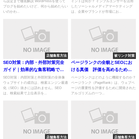
ら設定まで徹底解説 WordPressを使って
イントは何か？ インフルエンサーを活用
ブログを始めたいけど、何から始めたらい
したソーシャルメディアマーケティング
いのかわ...
は、企業やブランドが市場にお...
店舗集客方法
被リンク対策
SEO対策：内部・外部対策完全
ページランクの全貌とSEOにお
ガイド｜効果的な集客戦略で売
ける真価 評価を高めるための
上UP！
戦略
SEO対策：内部対策と外部対策の全体像
ページランクはどのように機能するのか？
ウェブサイトの成功は、検索エンジン最適
ページランク（PageRank）は、ウェブペ
化（SEO）抜きには語れません。SEO
ージの重要性を評価するために開発された
は、検索結果で上位表示を...
アルゴリズムの一つ...
店舗集客方法
店舗集客方法