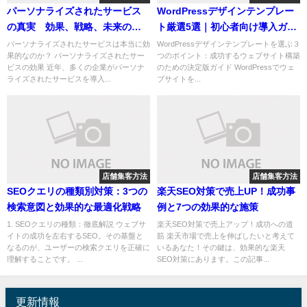
パーソナライズされたサービス
WordPressデザインテンプレー
の真実 効果、戦略、未来の展
ト厳選5選｜初心者向け導入ガイ
望
ド付き
パーソナライズされたサービスは本当に効
WordPressデザインテンプレートを選ぶ３
果的なのか？ パーソナライズされたサー
つのポイント：成功するウェブサイト構築
ビスの効果 近年、多くの企業がパーソナ
のための決定版ガイド WordPressでウェ
ライズされたサービスを導入...
ブサイトを...
店舗集客方法
店舗集客方法
SEOクエリの種類別対策：3つの
楽天SEO対策で売上UP！成功事
検索意図と効果的な最適化戦略
例と7つの効果的な施策
1. SEOクエリの種類：徹底解説 ウェブサ
楽天SEO対策で売上アップ！成功への道
イトの成功を左右するSEO。その基盤と
筋 楽天市場で売上を伸ばしたいと考えて
なるのが、ユーザーの検索クエリを正確に
いるあなた！その鍵は、効果的な楽天
理解することです。 ...
SEO対策にあります。この記事...
更新情報