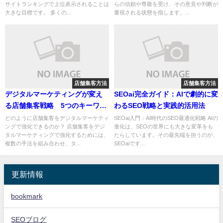
サイトランキングで上位表示されることは
らの信頼や尊敬を受け、その意見や判断が
大きな目標です。 多くの...
重視される状態を指します。...
店舗集客方法
店舗集客方法
デジタルマーケティングが変え
SEOai完全ガイド：AIで劇的に変
る店舗集客戦略 5つのキーワー
わるSEO戦略と実践的活用法
ドで解説
どのように店舗集客をデジタルマーケティ
SEOai入門：AI時代のSEO最適化戦略 AIの
ングで強化できるのか？ 店舗集客をデジ
進化は、SEOの世界にも大きな変革をも
タルマーケティングで強化するためには、
たらしています。その最先端を担うのが、
複数の手法を組み合わせ、タ...
SEOaiです...
更新情報
bookmark
SEOブログ