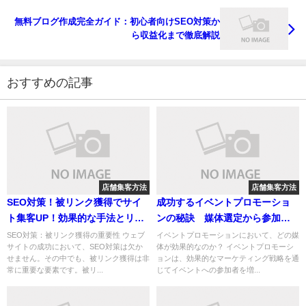
無料ブログ作成完全ガイド：初心者向けSEO対策か
ら収益化まで徹底解説
おすすめの記事
店舗集客方法
店舗集客方法
SEO対策！被リンク獲得でサイ
成功するイベントプロモーショ
ト集客UP！効果的な手法とリス
ンの秘訣 媒体選定から参加者
ク対策
維持までの完全ガイド
SEO対策：被リンク獲得の重要性 ウェブ
イベントプロモーションにおいて、どの媒
サイトの成功において、SEO対策は欠か
体が効果的なのか？ イベントプロモーシ
せません。その中でも、被リンク獲得は非
ョンは、効果的なマーケティング戦略を通
常に重要な要素です。被リ...
じてイベントへの参加者を増...