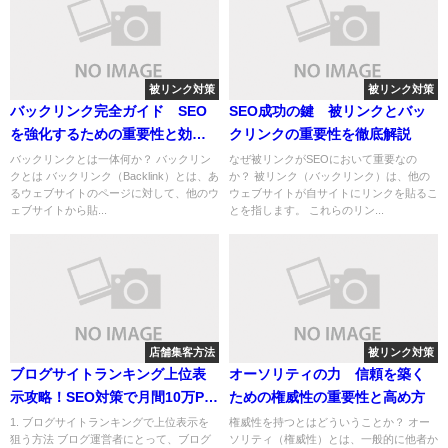
被リンク対策
被リンク対策
バックリンク完全ガイド SEO
SEO成功の鍵 被リンクとバッ
を強化するための重要性と効果
クリンクの重要性を徹底解説
的な獲得方法
バックリンクとは一体何か？ バックリン
なぜ被リンクがSEOにおいて重要なの
クとは バックリンク（Backlink）とは、あ
か？ 被リンク（バックリンク）は、他の
るウェブサイトのページに対して、他のウ
ウェブサイトが自サイトにリンクを貼るこ
ェブサイトから貼...
とを指します。 これらのリン...
店舗集客方法
被リンク対策
ブログサイトランキング上位表
オーソリティの力 信頼を築く
示攻略！SEO対策で月間10万PV
ための権威性の重要性と高め方
を目指す方法
1. ブログサイトランキングで上位表示を
権威性を持つとはどういうことか？ オー
狙う方法 ブログ運営者にとって、ブログ
ソリティ（権威性）とは、一般的に他者か