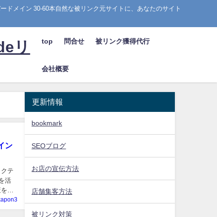
ドメイン 30-60本自然な被リンク元サイトに、あなたのサイト
top
問合せ
被リンク獲得代行
deリ
会社概要
更新情報
bookmark
イン
SEOブログ
お店の宣伝方法
ラクテ
を活
策をバ
店舗集客方法
kapon3
被リンク対策