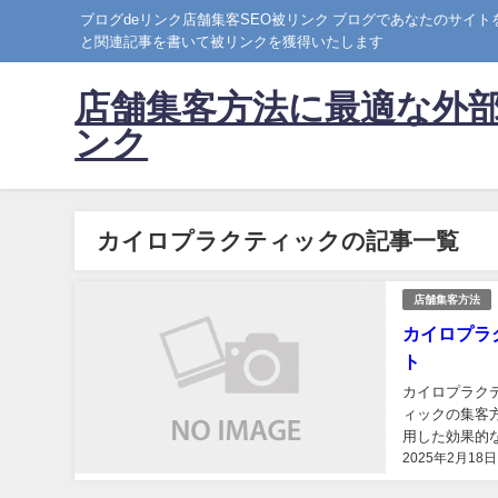
ブログdeリンク店舗集客SEO被リンク ブログであなたのサイ
と関連記事を書いて被リンクを獲得いたします
店舗集客方法に最適な外部
ンク
カイロプラクティックの記事一覧
店舗集客方法
カイロプラ
ト
カイロプラク
ィックの集客
用した効果的
2025年2月18日
ランスよく取り