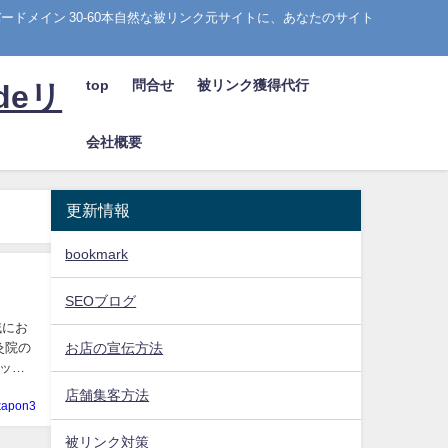
ドメイン 30-60本自然な被リンク元サイトに、あなたのサイト
top
問合せ
被リンク獲得代行
deリ
会社概要
更新情報
bookmark
SEOブログ
域にお
お店の宣伝方法
灸院の
ット
店舗集客方法
kapon3
被リンク対策