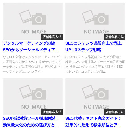
店舗集客方法
店舗集客方法
デジタルマーケティングの鍵
SEOコンテンツ品質向上で売上
SEOからソーシャルメディアま
UP！3ステップ戦略
で、成功への戦略ガイド
なぜSEO対策がデジタルマーケティング
SEOコンテンツ品質向上のための戦略：
に不可欠なのか？ SEO対策がデジタルマ
検索エンジン最適化とユーザー満足度の両
ーケティングに不可欠な理由 デジタルマ
立 検索エンジンの上位表示を目指すSEO
ーケティングは、オンライ...
において、コンテンツの質...
店舗集客方法
店舗集客方法
SEO内部対策ツール徹底解説｜
SEO代替テキスト完全ガイド：
効果最大化のための選び方と活
効果的な活用で検索順位とアク