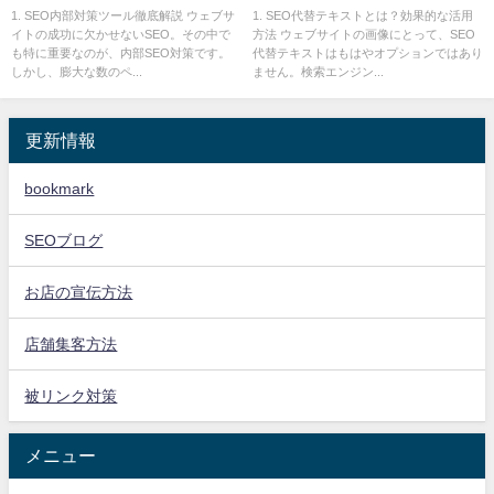
用術
セシビリティを向上！
1. SEO内部対策ツール徹底解説 ウェブサ
1. SEO代替テキストとは？効果的な活用
イトの成功に欠かせないSEO。その中で
方法 ウェブサイトの画像にとって、SEO
も特に重要なのが、内部SEO対策です。
代替テキストはもはやオプションではあり
しかし、膨大な数のペ...
ません。検索エンジン...
更新情報
bookmark
SEOブログ
お店の宣伝方法
店舗集客方法
被リンク対策
メニュー