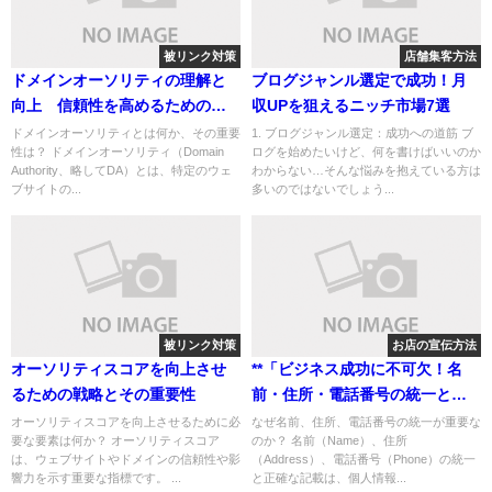
被リンク対策
店舗集客方法
ドメインオーソリティの理解と
ブログジャンル選定で成功！月
向上 信頼性を高めるための被
収UPを狙えるニッチ市場7選
リンク戦略
ドメインオーソリティとは何か、その重要
1. ブログジャンル選定：成功への道筋 ブ
性は？ ドメインオーソリティ（Domain
ログを始めたいけど、何を書けばいいのか
Authority、略してDA）とは、特定のウェ
わからない…そんな悩みを抱えている方は
ブサイトの...
多いのではないでしょう...
被リンク対策
お店の宣伝方法
オーソリティスコアを向上させ
**「ビジネス成功に不可欠！名
るための戦略とその重要性
前・住所・電話番号の統一と正
確管理ガイド」**
オーソリティスコアを向上させるために必
なぜ名前、住所、電話番号の統一が重要な
要な要素は何か？ オーソリティスコア
のか？ 名前（Name）、住所
は、ウェブサイトやドメインの信頼性や影
（Address）、電話番号（Phone）の統一
響力を示す重要な指標です。 ...
と正確な記載は、個人情報...