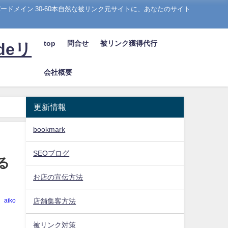
ドメイン 30-60本自然な被リンク元サイトに、あなたのサイト
top
問合せ
被リンク獲得代行
deリ
会社概要
更新情報
bookmark
SEOブログ
る
お店の宣伝方法
aiko
店舗集客方法
被リンク対策