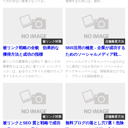
て欠かせない要素となってお...
展開するためには、適切...
被リンク対策
店舗集客方法
被リンク戦略の全貌 効果的な
SNS活用の極意 - 企業が成功する
獲得方法と成功の指標
ためのソーシャルメディア戦略
とは
被リンクの重要性とは何か？ 被リンクの
ソーシャルメディアキャンペーンはどのよ
重要性とは はじめに 被リンク（バックリ
うに成功につながるのか？ ソーシャルメ
ンク）は、あるウェブサイトが他のウェブ
ディアキャンペーンは、情報発信だけでな
サイトからリンクされてい...
く、ブランドの認知度向上、...
被リンク対策
店舗集客方法
被リンクとSEO 質と戦略で成功
無料ブログの落とし穴7選！危険