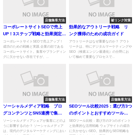
店舗集客方法
被リンク対策
コーポレートサイトSEOで売上
効果的なアウトリーチ戦略 リ
UP！3ステップ戦略と効果測定ガ
ンク獲得のための成功ガイド
イド
コーポレートサイトSEOで売上アップ！
アウトリーチはなぜ重要なのか？ アウト
成功のための戦略と実践 企業の顔である
リーチは、特にデジタルマーケティングや
コーポレートサイト。集客やブランディン
SEO（検索エンジン最適化）の分野にお
グに欠かせない存在ですが、...
いて極めて重要なプロセスで...
店舗集客方法
店舗集客方法
ソーシャルメディア戦略 ブロ
SEOツール比較2025：選び方3つ
グコンテンツとSNS連携で集客
のポイントとおすすめツール徹
を拡大する方法
底解説
ソーシャルメディアシェアが集客にどのよ
SEOツール比較：選び方の3つのポイント
うに影響するのか？ ソーシャルメディア
と効果的な活用戦略 ウェブサイトの成功
は、現代のデジタルマーケティングにおい
に欠かせないSEO。効果的なSEO戦略を