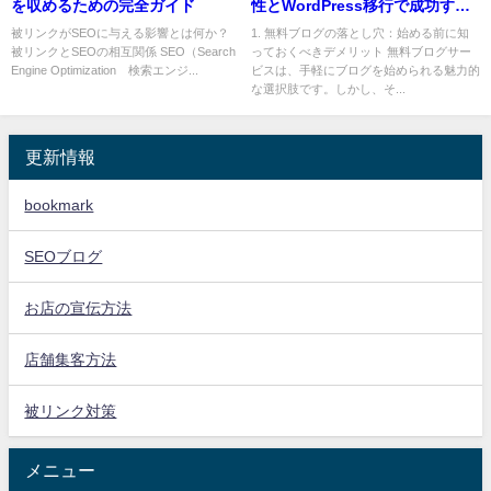
を収めるための完全ガイド
性とWordPress移行で成功する
方法
被リンクがSEOに与える影響とは何か？
1. 無料ブログの落とし穴：始める前に知
被リンクとSEOの相互関係 SEO（Search
っておくべきデメリット 無料ブログサー
Engine Optimization 検索エンジ...
ビスは、手軽にブログを始められる魅力的
な選択肢です。しかし、そ...
更新情報
bookmark
SEOブログ
お店の宣伝方法
店舗集客方法
被リンク対策
メニュー