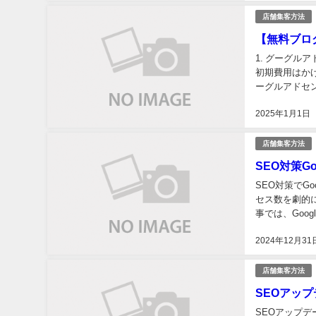
店舗集客方法
【無料ブロ
1. グーグル
初期費用はか
ーグルアドセ
たアドセンス収
2025年1月1日
店舗集客方法
SEO対策G
SEO対策でG
セス数を劇的
事では、Goo
善まで、SEO
2024年12月31
店舗集客方法
SEOアッ
SEOアップデ