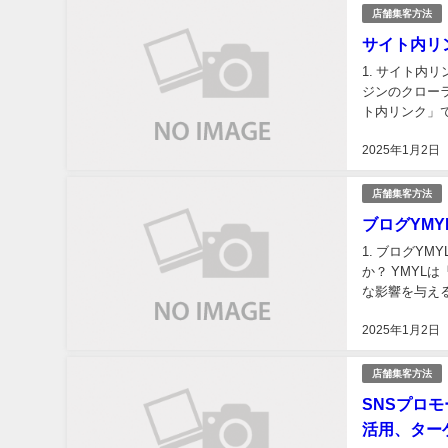
店舗集客方法
サイト内リ
1. サイト内
ジンのクロー
ト内リンク」
ジンのランキン
2025年1月2日
店舗集客方法
ブログYM
1. ブログY
か？ YMYLは
な影響を与える
対策、そして運
2025年1月2日
店舗集客方法
SNSプロ
活用、ター