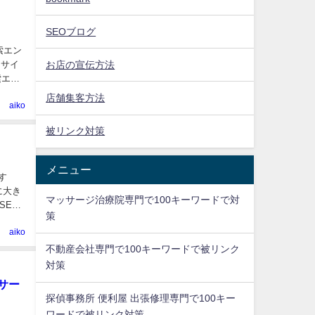
SEOブログ
索エン
お店の宣伝方法
「サイ
索エン
店舗集客方法
aiko
被リンク対策
メニュー
す
活に大き
マッサージ治療院専門で100キーワードで対
SEO
策
aiko
不動産会社専門で100キーワードで被リンク
対策
サー
探偵事務所 便利屋 出張修理専門で100キー
ワードで被リンク対策