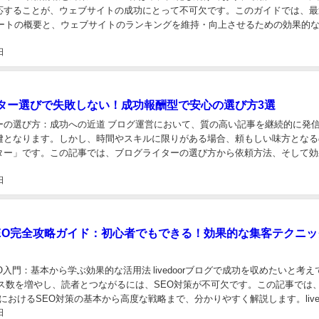
応することが、ウェブサイトの成功にとって不可欠です。このガイドでは、最
デートの概要と、ウェブサイトのランキングを維持・向上させるための効果的
Google アルゴリズムアップデー...
日
ター選びで失敗しない！成功報酬型で安心の選び方3選
ーの選び方：成功への近道 ブログ運営において、質の高い記事を継続的に発
鍵となります。しかし、時間やスキルに限りがある場合、頼もしい味方となる
ター」です。この記事では、ブログライターの選び方から依頼方法、そして効
ブログ運営を成功に導くためのノウハウを網羅的に...
日
or SEO完全攻略ガイド：初心者でもできる！効果的な集客テクニ
oor SEO入門：基本から学ぶ効果的な活用法 livedoorブログで成功を収めたいと考
セス数を増やし、読者とつながるには、SEO対策が不可欠です。この記事では
ブログにおけるSEO対策の基本から高度な戦略まで、分かりやすく解説します。lived
日