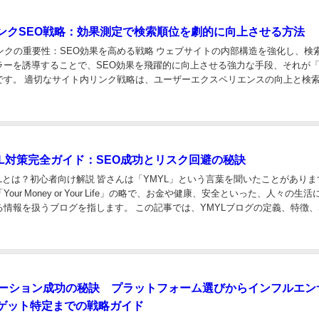
ンクSEO戦略：効果測定で検索順位を劇的に向上させる方法
リンクの重要性：SEO効果を高める戦略 ウェブサイトの内部構造を強化し、検
ラーを誘導することで、SEO効果を飛躍的に向上させる強力な手段、それが
です。 適切なサイト内リンク戦略は、ユーザーエクスペリエンスの向上と検
グ向上という、SEOにおける二兎を同...
YL対策完全ガイド：SEO成功とリスク回避の秘訣
MYLとは？初心者向け解説 皆さんは「YMYL」という言葉を聞いたことがありま
「Your Money or Your Life」の略で、お金や健康、安全といった、人々の生
情報を扱うブログを指します。 この記事では、YMYLブログの定義、特徴、
営に...
モーション成功の秘訣 プラットフォーム選びからインフルエン
ゲット特定までの戦略ガイド