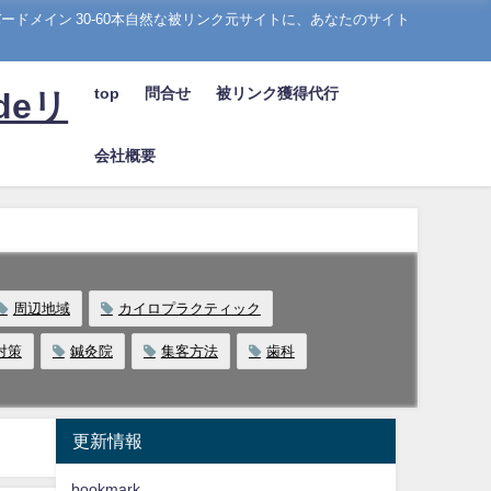
ドメイン 30-60本自然な被リンク元サイトに、あなたのサイト
top
問合せ
被リンク獲得代行
deリ
会社概要
周辺地域
カイロプラクティック
対策
鍼灸院
集客方法
歯科
更新情報
bookmark