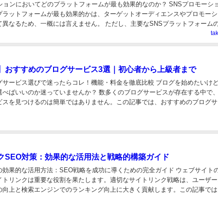
ーションにおいてどのプラットフォームが最も効果的なのか？ SNSプロモーシ
プラットフォームが最も効果的かは、ターゲットオーディエンスやプロモーシ
て異なるため、一概には言えません。 ただし、主要なSNSプラットフォーム
方法を理解することは、適切な選択をする...
ta
】おすすめのブログサービス3選｜初心者から上級者まで
グサービス選びで迷ったらコレ！機能・料金を徹底比較 ブログを始めたいけ
選べばいいのか迷っていませんか？ 数多くのブログサービスが存在する中で
ビスを見つけるのは簡単ではありません。この記事では、おすすめのブログサ
3つのポイントと、主要なサービスの機能・料金...
クSEO対策：効果的な活用法と戦略的構築ガイド
の効果的な活用方法：SEO戦略を成功に導くための完全ガイド ウェブサイト
イトリンクは重要な役割を果たします。適切なサイトリンク戦略は、ユーザー
の向上と検索エンジンでのランキング向上に大きく貢献します。この記事では
果的な活用方法、様々な種類、最適化、効果測定...