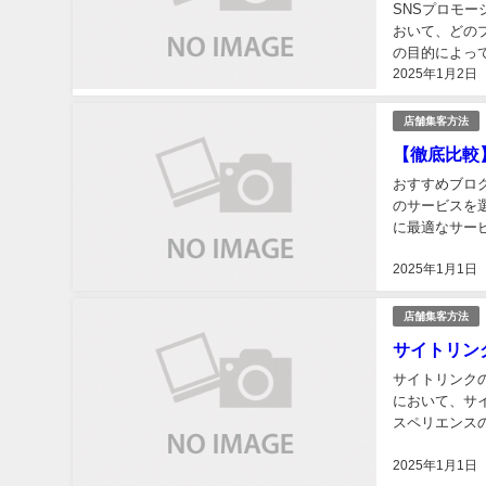
SNSプロモ
おいて、どの
の目的によっ
2025年1月2日
や効果的な活用
店舗集客方法
【徹底比較
おすすめブロ
のサービスを
に最適なサー
スを選ぶための
2025年1月1日
店舗集客方法
サイトリン
サイトリンク
において、サ
スペリエンス
イトリンクの効
2025年1月1日