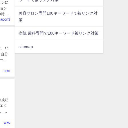
ョンに
ョン
美容サロン専門100キーワードで被リンク対
の特長
策
kapon3
病院 歯科専門で100キーワード被リンク対策
sitemap
ど、ど
、自分
ービ
aiko
の成功
エク
、サ
aiko