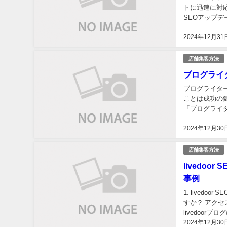
トに迅速に対
SEOアップ
を解説します。 
2024年12月31
店舗集客方法
ブログライ
ブログライタ
ことは成功の
「ブログライ
な活用術まで、
2024年12月30
店舗集客方法
livedo
事例
1. lived
すか？ アク
livedoor
2024年12月30
SEOをマス...