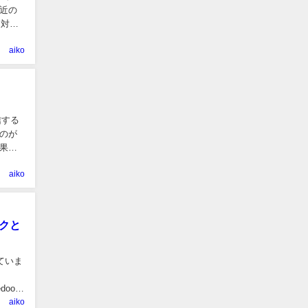
近の
な対策
aiko
信する
のが
果的
aiko
ックと
えていま
、
oor
aiko