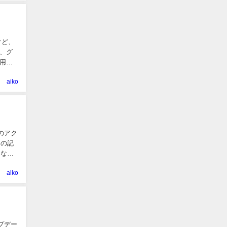
けど、
、グ
用し
aiko
へのアク
この記
的な改
aiko
プデー