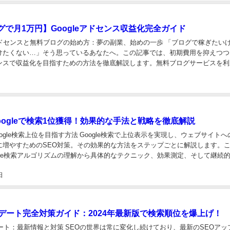
グで月1万円】Googleアドセンス収益化完全ガイド
アドセンスと無料ブログの始め方：夢の副業、始めの一歩 「ブログで稼ぎたい
けたくない…」そう思っているあなたへ。この記事では、初期費用を抑えつつ
ンスで収益化を目指すための方法を徹底解説します。無料ブログサービスを利
益化への道筋を、具体的な手順と成功の秘訣と...
oogleで検索1位獲得！効果的な手法と戦略を徹底解説
oogle検索上位を目指す方法 Google検索で上位表示を実現し、ウェブサイト
に増やすためのSEO対策。その効果的な方法をステップごとに解説します。
gle検索アルゴリズムの理解から具体的なテクニック、効果測定、そして継続
対策の全体像を網羅します...
日
プデート完全対策ガイド：2024年最新版で検索順位を爆上げ！
ート：最新情報と対策 SEOの世界は常に変化し続けており、最新のSEOアッ